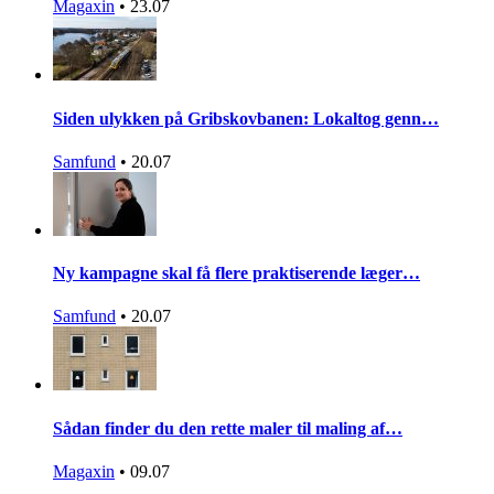
Magaxin
•
23.07
Siden ulykken på Gribskovbanen: Lokaltog genn…
Samfund
•
20.07
Ny kampagne skal få flere praktiserende læger…
Samfund
•
20.07
Sådan finder du den rette maler til maling af…
Magaxin
•
09.07