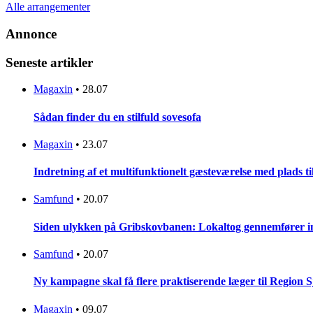
Alle arrangementer
Annonce
Seneste artikler
Magaxin
•
28.07
Sådan finder du en stilfuld sovesofa
Magaxin
•
23.07
Indretning af et multifunktionelt gæsteværelse med plads t
Samfund
•
20.07
Siden ulykken på Gribskovbanen: Lokaltog gennemfører initi
Samfund
•
20.07
Ny kampagne skal få flere praktiserende læger til Region 
Magaxin
•
09.07