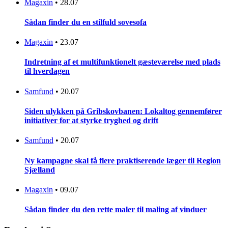
Magaxin
•
28.07
Sådan finder du en stilfuld sovesofa
Magaxin
•
23.07
Indretning af et multifunktionelt gæsteværelse med plads
til hverdagen
Samfund
•
20.07
Siden ulykken på Gribskovbanen: Lokaltog gennemfører
initiativer for at styrke tryghed og drift
Samfund
•
20.07
Ny kampagne skal få flere praktiserende læger til Region
Sjælland
Magaxin
•
09.07
Sådan finder du den rette maler til maling af vinduer