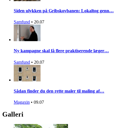
Siden ulykken på Gribskovbanen: Lokaltog genn…
Samfund
•
20.07
Ny kampagne skal få flere praktiserende læger…
Samfund
•
20.07
Sådan finder du den rette maler til maling af…
Magaxin
•
09.07
Galleri