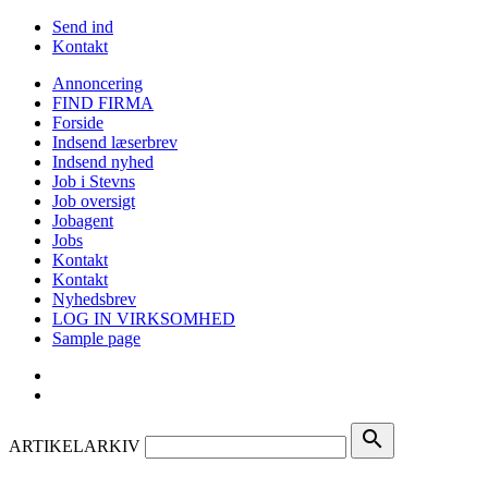
Send ind
Kontakt
Annoncering
FIND FIRMA
Forside
Indsend læserbrev
Indsend nyhed
Job i Stevns
Job oversigt
Jobagent
Jobs
Kontakt
Kontakt
Nyhedsbrev
LOG IN VIRKSOMHED
Sample page
search
ARTIKELARKIV