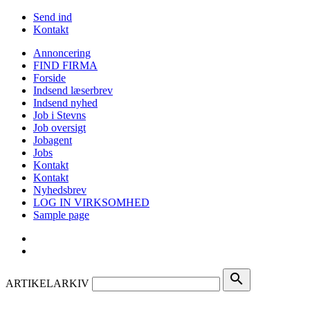
Send ind
Kontakt
Annoncering
FIND FIRMA
Forside
Indsend læserbrev
Indsend nyhed
Job i Stevns
Job oversigt
Jobagent
Jobs
Kontakt
Kontakt
Nyhedsbrev
LOG IN VIRKSOMHED
Sample page
search
ARTIKELARKIV