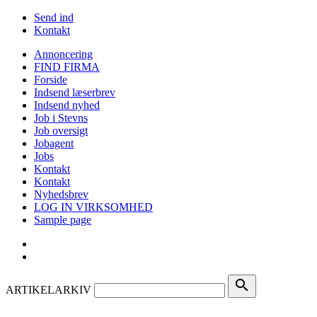
Send ind
Kontakt
Annoncering
FIND FIRMA
Forside
Indsend læserbrev
Indsend nyhed
Job i Stevns
Job oversigt
Jobagent
Jobs
Kontakt
Kontakt
Nyhedsbrev
LOG IN VIRKSOMHED
Sample page
search
ARTIKELARKIV