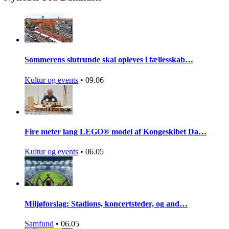
Sommerens slutrunde skal opleves i fællesskab…
Kultur og events
•
09.06
Fire meter lang LEGO® model af Kongeskibet Da…
Kultur og events
•
06.05
Miljøforslag: Stadions, koncertsteder, og and…
Samfund
•
06.05