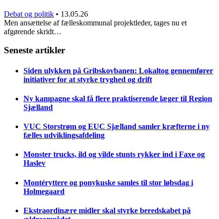
Debat og politik
•
13.05.26
Men ansættelse af fælleskommunal projektleder, tages nu et
afgørende skridt…
Seneste artikler
Siden ulykken på Gribskovbanen: Lokaltog gennemfører
initiativer for at styrke tryghed og drift
Ny kampagne skal få flere praktiserende læger til Region
Sjælland
VUC Storstrøm og EUC Sjælland samler kræfterne i ny
fælles udviklingsafdeling
Monster trucks, ild og vilde stunts rykker ind i Faxe og
Haslev
Montéryttere og ponykuske samles til stor løbsdag i
Holmegaard
Ekstraordinære midler skal styrke beredskabet på