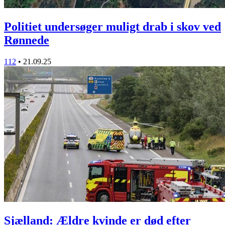
Politiet undersøger muligt drab i skov ved
Rønnede
112
•
21.09.25
Sjælland: Ældre kvinde er død efter