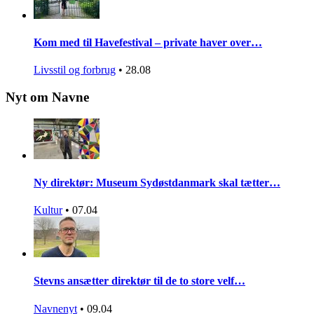
Kom med til Havefestival – private haver over…
Livsstil og forbrug
•
28.08
Nyt om Navne
Ny direktør: Museum Sydøstdanmark skal tætter…
Kultur
•
07.04
Stevns ansætter direktør til de to store velf…
Navnenyt
•
09.04