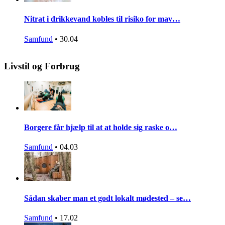
Nitrat i drikkevand kobles til risiko for mav…
Samfund
•
30.04
Livstil og Forbrug
Borgere får hjælp til at at holde sig raske o…
Samfund
•
04.03
Sådan skaber man et godt lokalt mødested – se…
Samfund
•
17.02