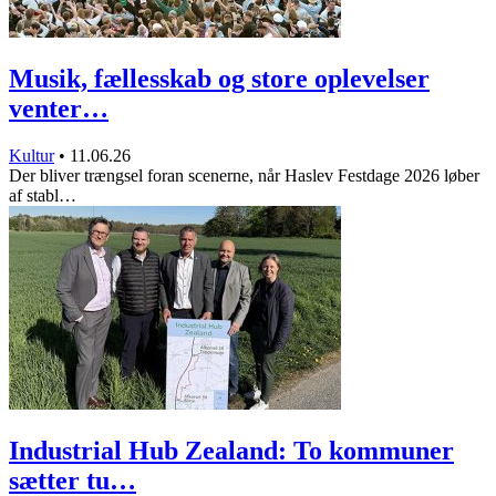
Musik, fællesskab og store oplevelser
venter…
Kultur
•
11.06.26
Der bliver trængsel foran scenerne, når Haslev Festdage 2026 løber
af stabl…
Industrial Hub Zealand: To kommuner
sætter tu…