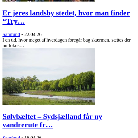
Er jeres landsby stedet, hvor man finder
“Try…
Samfund
•
22.04.26
I en tid, hvor meget af hverdagen foregår bag skærmen, sættes der
nu fokus…
Sølvbæltet – Sydsjælland får ny
vandrerute fr…
Samfund
•
16.04.26