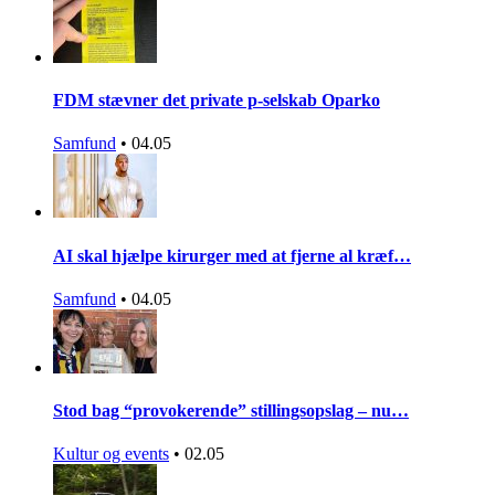
FDM stævner det private p-selskab Oparko
Samfund
•
04.05
AI skal hjælpe kirurger med at fjerne al kræf…
Samfund
•
04.05
Stod bag “provokerende” stillingsopslag – nu…
Kultur og events
•
02.05