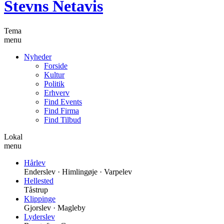
Stevns Netavis
Tema
menu
Nyheder
Forside
Kultur
Politik
Erhverv
Find Events
Find Firma
Find Tilbud
Lokal
menu
Hårlev
Enderslev · Himlingøje · Varpelev
Hellested
Tåstrup
Klippinge
Gjorslev · Magleby
Lyderslev