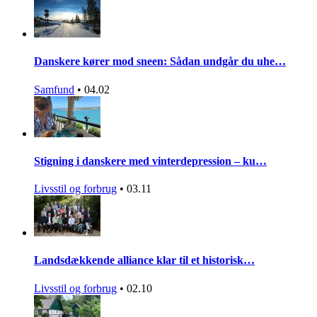
Danskere kører mod sneen: Sådan undgår du uhe…
Samfund
•
04.02
Stigning i danskere med vinterdepression – ku…
Livsstil og forbrug
•
03.11
Landsdækkende alliance klar til et historisk…
Livsstil og forbrug
•
02.10