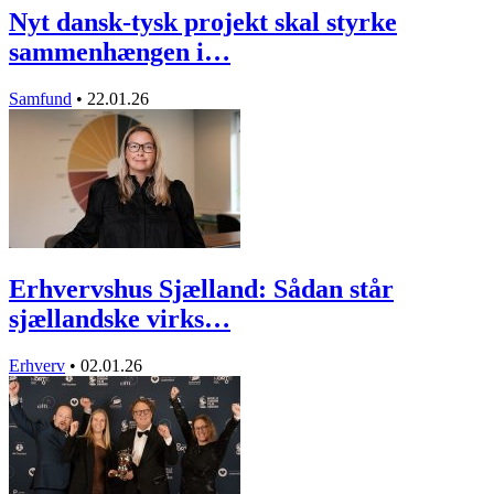
Nyt dansk-tysk projekt skal styrke
sammenhængen i…
Samfund
•
22.01.26
Erhvervshus Sjælland: Sådan står
sjællandske virks…
Erhverv
•
02.01.26