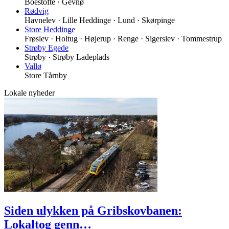
Boestofte · Gevnø
Rødvig
Havnelev · Lille Heddinge · Lund · Skørpinge
Store Heddinge
Frøslev · Holtug · Højerup · Renge · Sigerslev · Tommestrup
Strøby Egede
Strøby · Strøby Ladeplads
Vallø
Store Tårnby
Lokale nyheder
Siden ulykken på Gribskovbanen:
Lokaltog genn…