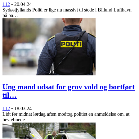
112
•
20.04.24
Sydøstjyllands Politi er lige nu massivt til stede i Billund Lufthavn
på ba…
Ung mand udsat for grov vold og bortført
til…
112
•
18.03.24
Lidt før midnat lørdag aften modtog politiet en anmeldelse om, at
bevæbnede…