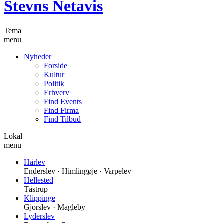
Stevns Netavis
Tema
menu
Nyheder
Forside
Kultur
Politik
Erhverv
Find Events
Find Firma
Find Tilbud
Lokal
menu
Hårlev
Enderslev · Himlingøje · Varpelev
Hellested
Tåstrup
Klippinge
Gjorslev · Magleby
Lyderslev