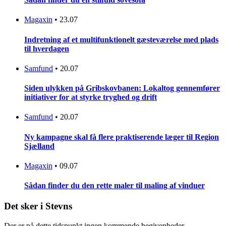
Magaxin
•
23.07
Indretning af et multifunktionelt gæsteværelse med plads
til hverdagen
Samfund
•
20.07
Siden ulykken på Gribskovbanen: Lokaltog gennemfører
initiativer for at styrke tryghed og drift
Samfund
•
20.07
Ny kampagne skal få flere praktiserende læger til Region
Sjælland
Magaxin
•
09.07
Sådan finder du den rette maler til maling af vinduer
Det sker i Stevns
Der er på dette tidspunkt ingen kommende begivenheder.