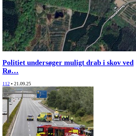
Politiet undersøger muligt drab i skov ved
Rø…
112
•
21.09.25