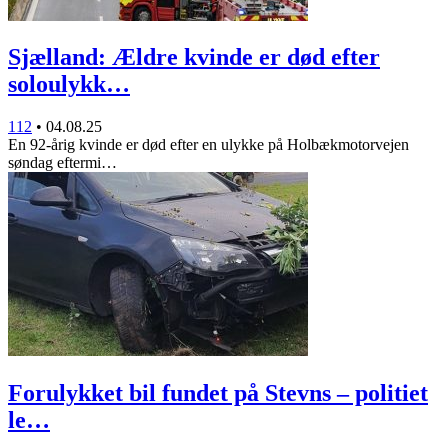
Sjælland: Ældre kvinde er død efter
soloulykk…
112
•
04.08.25
En 92-årig kvinde er død efter en ulykke på Holbækmotorvejen
søndag eftermi…
Forulykket bil fundet på Stevns – politiet
le…