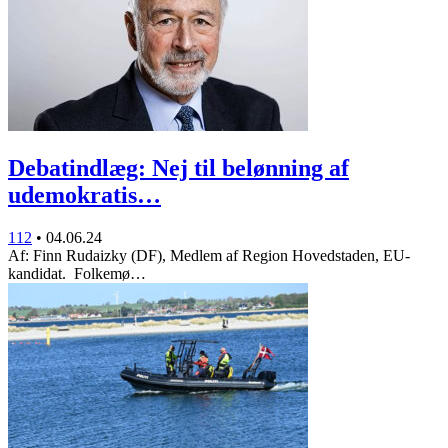
Debatindlæg: Nej til belønning af
udemokratis…
112
•
04.06.24
Af: Finn Rudaizky (DF), Medlem af Region Hovedstaden, EU-
kandidat. Folkemø…