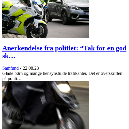
Anerkendelse fra politiet: “Tak for en god
sk…
Samfund
•
22.08.23
Glade børn og mange hensynsfulde trafikanter. Det er overskriften
på politi…