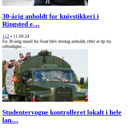
30-årig anholdt for knivstikkeri i
Ringsted e…
112
•
11.09.24
En 30-årig mand fra Sorø blev tirsdag anholdt, efter at tip fra
offentlighe…
Studentervogne kontrolleret lokalt i hele
lan…