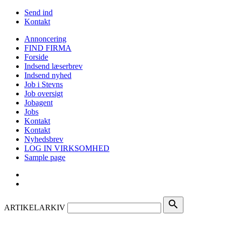
Send ind
Kontakt
Annoncering
FIND FIRMA
Forside
Indsend læserbrev
Indsend nyhed
Job i Stevns
Job oversigt
Jobagent
Jobs
Kontakt
Kontakt
Nyhedsbrev
LOG IN VIRKSOMHED
Sample page
search
ARTIKELARKIV