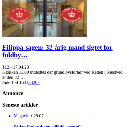
Filippa-sagen: 32-årig mand sigtet for
fuldby…
112
•
17.04.23
Klokken 11.00 indledtes der grundlovsforhør ved Retten i Næstved
af den 32-…
Side 1 af 163
1
2
3
20
»
Annonce
Seneste artikler
Magaxin
•
28.07
Sådan finder du en stilfuld sovesofa