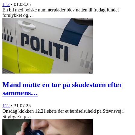
112
•
01.08.25
En bil med polske nummerplader blev natten til fredag fundet
forulykket og…
Mand måtte en tur på skadestuen efter
sammens…
112
•
31.07.25
Onsdag klokken 12.21 skete der et færdselsuheld på Stevnsvej i
Strøby. En p…