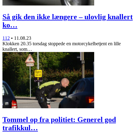
Så gik den ikke længere – ulovlig knallert
ko…
112
•
11.08.23
Klokken 20.35 torsdag stoppede en motorcykelbetjent en lille
knallert, som…
Tommel op fra politiet: Generel god
trafikkul…