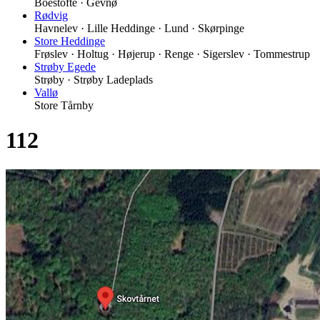
Boestofte · Gevnø
Rødvig
Havnelev · Lille Heddinge · Lund · Skørpinge
Store Heddinge
Frøslev · Holtug · Højerup · Renge · Sigerslev · Tommestrup
Strøby Egede
Strøby · Strøby Ladeplads
Vallø
Store Tårnby
112