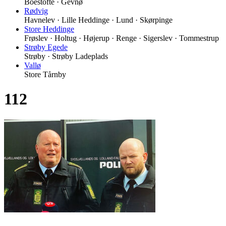
Boestofte · Gevnø
Rødvig
Havnelev · Lille Heddinge · Lund · Skørpinge
Store Heddinge
Frøslev · Holtug · Højerup · Renge · Sigerslev · Tommestrup
Strøby Egede
Strøby · Strøby Ladeplads
Vallø
Store Tårnby
112