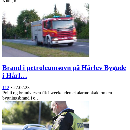
Klint, h…
Brand i petroleumsovn på Hårlev Bygade
i Hårl…
112
•
27.02.23
Politi og brandvæsen fik i weekenden et alarmopkald om en
bygningsbrand i e…