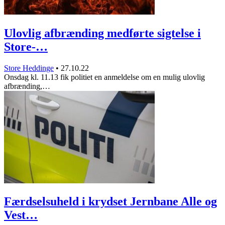
Ulovlig afbrænding medførte sigtelse i
Store-…
Store Heddinge
•
27.10.22
Onsdag kl. 11.13 fik politiet en anmeldelse om en mulig ulovlig
afbrænding,…
Færdselsuheld i krydset Jernbane Alle og
Vest…