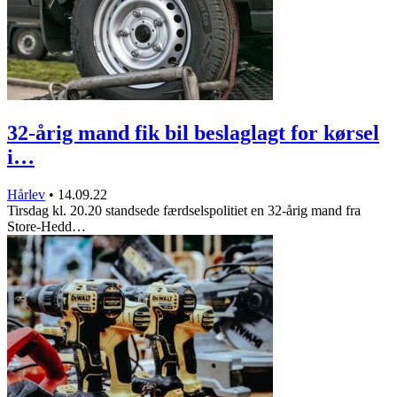
32-årig mand fik bil beslaglagt for kørsel
i…
Hårlev
•
14.09.22
Tirsdag kl. 20.20 standsede færdselspolitiet en 32-årig mand fra
Store-Hedd…