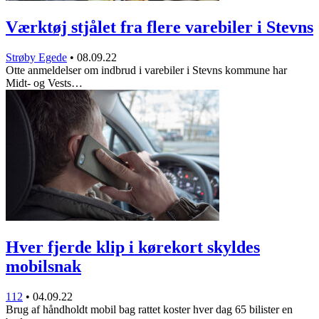
Værktøj stjålet fra flere varebiler i Stevns
Strøby Egede
•
08.09.22
Otte anmeldelser om indbrud i varebiler i Stevns kommune har
Midt- og Vests…
Hver fjerde klip i kørekort skyldes
mobilsnak
112
•
04.09.22
Brug af håndholdt mobil bag rattet koster hver dag 65 bilister en