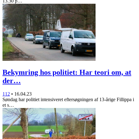
13.30 p…
Bekymring hos politiet: Har teori om, at
der…
112
•
16.04.23
Søndag har politiet intensiveret eftersøgningen af 13-årige Fillippa i
et s…