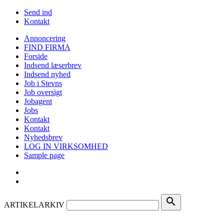
Send ind
Kontakt
Annoncering
FIND FIRMA
Forside
Indsend læserbrev
Indsend nyhed
Job i Stevns
Job oversigt
Jobagent
Jobs
Kontakt
Kontakt
Nyhedsbrev
LOG IN VIRKSOMHED
Sample page
search
ARTIKELARKIV