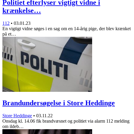
Politiet efterlyser vigtigt vidne i
krænkelse…
112
•
03.01.23
En vigtigt vidne søges i en sag om en 14-årig pige, der blev krænket
på et…
Brandundersøgelse i Store Heddinge
Store Heddinge
•
03.11.22
Onsdag kl. 14.06 fik brandvæsnet og politiet via alarm 112 melding
om ildeb…