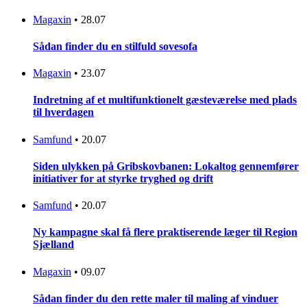
Magaxin
•
28.07
Sådan finder du en stilfuld sovesofa
Magaxin
•
23.07
Indretning af et multifunktionelt gæsteværelse med plads
til hverdagen
Samfund
•
20.07
Siden ulykken på Gribskovbanen: Lokaltog gennemfører
initiativer for at styrke tryghed og drift
Samfund
•
20.07
Ny kampagne skal få flere praktiserende læger til Region
Sjælland
Magaxin
•
09.07
Sådan finder du den rette maler til maling af vinduer