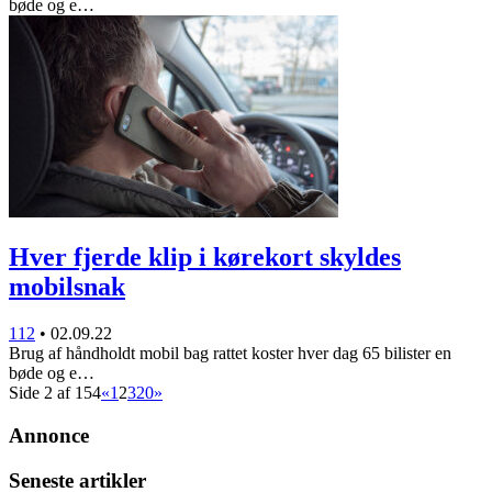
bøde og e…
Hver fjerde klip i kørekort skyldes
mobilsnak
112
•
02.09.22
Brug af håndholdt mobil bag rattet koster hver dag 65 bilister en
bøde og e…
Side 2 af 154
«
1
2
3
20
»
Annonce
Seneste artikler