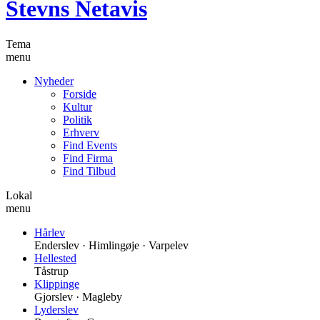
Stevns Netavis
Tema
menu
Nyheder
Forside
Kultur
Politik
Erhverv
Find Events
Find Firma
Find Tilbud
Lokal
menu
Hårlev
Enderslev · Himlingøje · Varpelev
Hellested
Tåstrup
Klippinge
Gjorslev · Magleby
Lyderslev