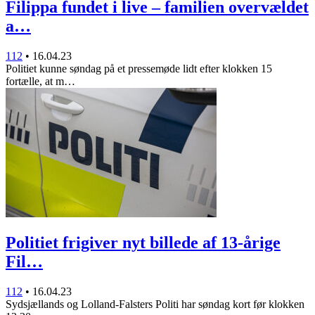
Filippa fundet i live – familien overvældet
a…
112
•
16.04.23
Politiet kunne søndag på et pressemøde lidt efter klokken 15
fortælle, at m…
Politiet frigiver nyt billede af 13-årige
Fil…
112
•
16.04.23
Sydsjællands og Lolland-Falsters Politi har søndag kort før klokken