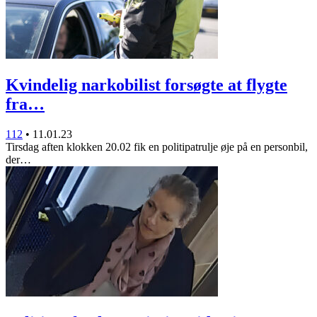
Kvindelig narkobilist forsøgte at flygte
fra…
112
•
11.01.23
Tirsdag aften klokken 20.02 fik en politipatrulje øje på en personbil,
der…