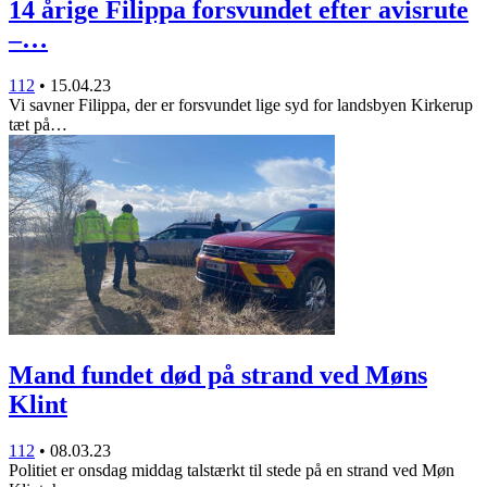
14 årige Filippa forsvundet efter avisrute
–…
112
•
15.04.23
Vi savner Filippa, der er forsvundet lige syd for landsbyen Kirkerup
tæt på…
Mand fundet død på strand ved Møns
Klint
112
•
08.03.23
Politiet er onsdag middag talstærkt til stede på en strand ved Møn