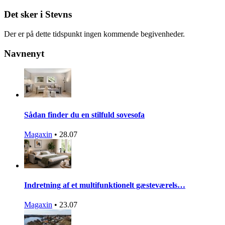
Det sker i Stevns
Der er på dette tidspunkt ingen kommende begivenheder.
Navnenyt
Sådan finder du en stilfuld sovesofa
Magaxin
•
28.07
Indretning af et multifunktionelt gæsteværels…
Magaxin
•
23.07