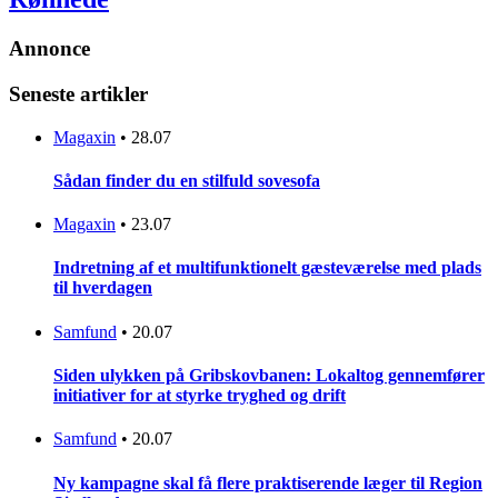
Annonce
Seneste artikler
Magaxin
•
28.07
Sådan finder du en stilfuld sovesofa
Magaxin
•
23.07
Indretning af et multifunktionelt gæsteværelse med plads
til hverdagen
Samfund
•
20.07
Siden ulykken på Gribskovbanen: Lokaltog gennemfører
initiativer for at styrke tryghed og drift
Samfund
•
20.07
Ny kampagne skal få flere praktiserende læger til Region