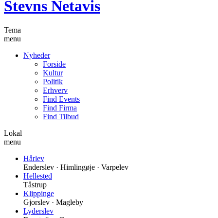
Stevns Netavis
Tema
menu
Nyheder
Forside
Kultur
Politik
Erhverv
Find Events
Find Firma
Find Tilbud
Lokal
menu
Hårlev
Enderslev · Himlingøje · Varpelev
Hellested
Tåstrup
Klippinge
Gjorslev · Magleby
Lyderslev