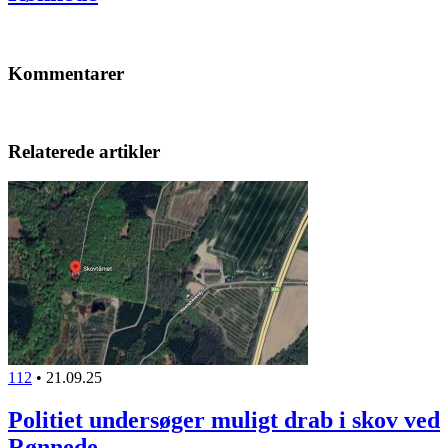
Kommentarer
Relaterede artikler
112
•
21.09.25
Politiet undersøger muligt drab i skov ved
Rønnede