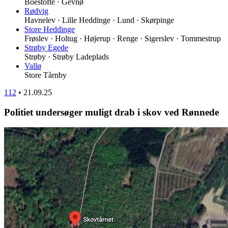
Boestofte · Gevnø
Rødvig
Havnelev · Lille Heddinge · Lund · Skørpinge
Store Heddinge
Frøslev · Holtug · Højerup · Renge · Sigerslev · Tommestrup
Strøby Egede
Strøby · Strøby Ladeplads
Vallø
Store Tårnby
112
•
21.09.25
Politiet undersøger muligt drab i skov ved Rønnede