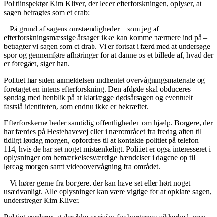
Politiinspektør Kim Kliver, der leder efterforskningen, oplyser, at
sagen betragtes som et drab:
– På grund af sagens omstændigheder – som jeg af
efterforskningsmæssige årsager ikke kan komme nærmere ind på –
betragter vi sagen som et drab. Vi er fortsat i færd med at undersøge
spor og gennemføre afhøringer for at danne os et billede af, hvad der
er foregået, siger han.
Politiet har siden anmeldelsen indhentet overvågningsmateriale og
foretaget en intens efterforskning. Den afdøde skal obduceres
søndag med henblik på at klarlægge dødsårsagen og eventuelt
fastslå identiteten, som endnu ikke er bekræftet.
Efterforskerne beder samtidig offentligheden om hjælp. Borgere, der
har færdes på Hestehavevej eller i nærområdet fra fredag aften til
tidligt lørdag morgen, opfordres til at kontakte politiet på telefon
114, hvis de har set noget mistænkeligt. Politiet er også interesseret i
oplysninger om bemærkelsesværdige hændelser i dagene op til
lørdag morgen samt videoovervågning fra området.
– Vi hører gerne fra borgere, der kan have set eller hørt noget
usædvanligt. Alle oplysninger kan være vigtige for at opklare sagen,
understreger Kim Kliver.
Politiet vurderer, at der ikke er risiko for borgernes sikkerhed, men