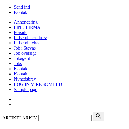
Send ind
Kontakt
Annoncering
FIND FIRMA
Forside
Indsend læserbrev
Indsend nyhed
Job i Stevns
Job oversigt
Jobagent
Jobs
Kontakt
Kontakt
Nyhedsbrev
LOG IN VIRKSOMHED
Sample page
search
ARTIKELARKIV