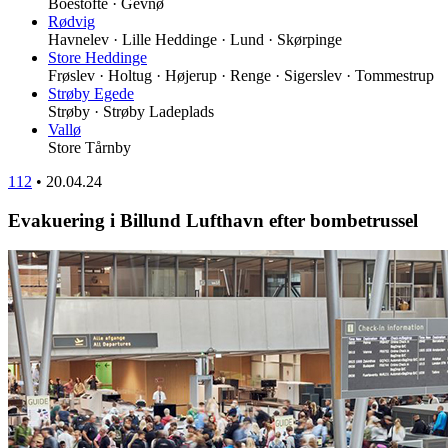
Boestofte · Gevnø
Rødvig
Havnelev · Lille Heddinge · Lund · Skørpinge
Store Heddinge
Frøslev · Holtug · Højerup · Renge · Sigerslev · Tommestrup
Strøby Egede
Strøby · Strøby Ladeplads
Vallø
Store Tårnby
112
•
20.04.24
Evakuering i Billund Lufthavn efter bombetrussel