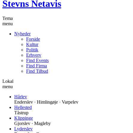
Stevns Netavis
Tema
menu
Nyheder
Forside
Kultur
Politik
Erhverv
Find Events
Find Firma
Find Tilbud
Lokal
menu
Hårlev
Enderslev · Himlingøje · Varpelev
Hellested
Tåstrup
Klippinge
Gjorslev · Magleby
Lyderslev