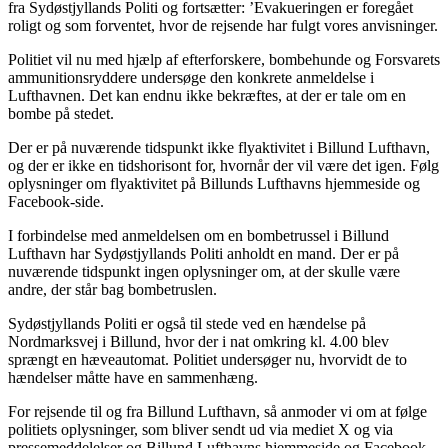
fra Sydøstjyllands Politi og fortsætter: ’Evakueringen er foregået
roligt og som forventet, hvor de rejsende har fulgt vores anvisninger.
Politiet vil nu med hjælp af efterforskere, bombehunde og Forsvarets
ammunitionsryddere undersøge den konkrete anmeldelse i
Lufthavnen. Det kan endnu ikke bekræftes, at der er tale om en
bombe på stedet.
Der er på nuværende tidspunkt ikke flyaktivitet i Billund Lufthavn,
og der er ikke en tidshorisont for, hvornår der vil være det igen. Følg
oplysninger om flyaktivitet på Billunds Lufthavns hjemmeside og
Facebook-side.
I forbindelse med anmeldelsen om en bombetrussel i Billund
Lufthavn har Sydøstjyllands Politi anholdt en mand. Der er på
nuværende tidspunkt ingen oplysninger om, at der skulle være
andre, der står bag bombetruslen.
Sydøstjyllands Politi er også til stede ved en hændelse på
Nordmarksvej i Billund, hvor der i nat omkring kl. 4.00 blev
sprængt en hæveautomat. Politiet undersøger nu, hvorvidt de to
hændelser måtte have en sammenhæng.
For rejsende til og fra Billund Lufthavn, så anmoder vi om at følge
politiets oplysninger, som bliver sendt ud via mediet X og via
pressemeddelelser og Billund Lufthavns hjemmeside og Facebook-