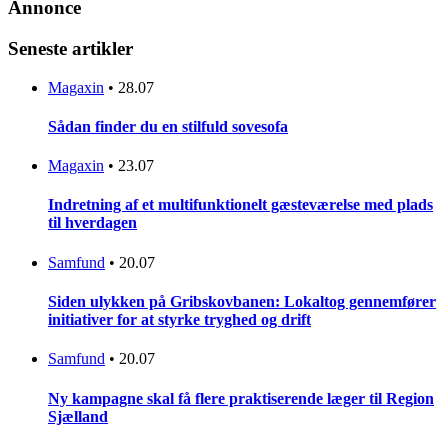
Annonce
Seneste artikler
Magaxin
•
28.07
Sådan finder du en stilfuld sovesofa
Magaxin
•
23.07
Indretning af et multifunktionelt gæsteværelse med plads
til hverdagen
Samfund
•
20.07
Siden ulykken på Gribskovbanen: Lokaltog gennemfører
initiativer for at styrke tryghed og drift
Samfund
•
20.07
Ny kampagne skal få flere praktiserende læger til Region
Sjælland