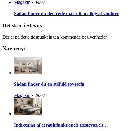
Magaxin
•
09.07
Sådan finder du den rette maler til maling af vinduer
Det sker i Stevns
Der er på dette tidspunkt ingen kommende begivenheder.
Navnenyt
Sådan finder du en stilfuld sovesofa
Magaxin
•
28.07
Indretning af et multifunktionelt gæsteværels…