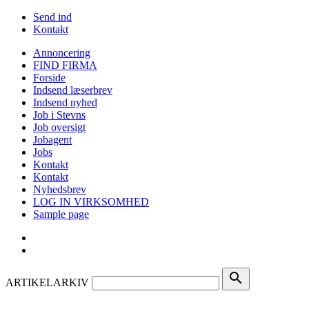
Send ind
Kontakt
Annoncering
FIND FIRMA
Forside
Indsend læserbrev
Indsend nyhed
Job i Stevns
Job oversigt
Jobagent
Jobs
Kontakt
Kontakt
Nyhedsbrev
LOG IN VIRKSOMHED
Sample page
search
ARTIKELARKIV