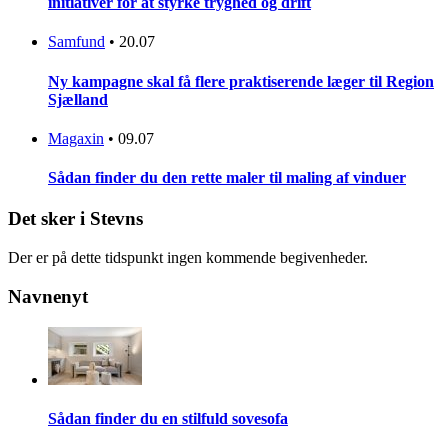
initiativer for at styrke tryghed og drift
Samfund
•
20.07
Ny kampagne skal få flere praktiserende læger til Region
Sjælland
Magaxin
•
09.07
Sådan finder du den rette maler til maling af vinduer
Det sker i Stevns
Der er på dette tidspunkt ingen kommende begivenheder.
Navnenyt
Sådan finder du en stilfuld sovesofa