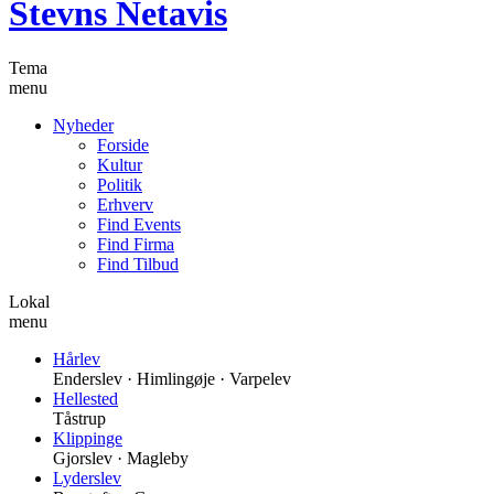
Stevns Netavis
Tema
menu
Nyheder
Forside
Kultur
Politik
Erhverv
Find Events
Find Firma
Find Tilbud
Lokal
menu
Hårlev
Enderslev · Himlingøje · Varpelev
Hellested
Tåstrup
Klippinge
Gjorslev · Magleby
Lyderslev