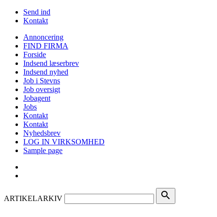
Send ind
Kontakt
Annoncering
FIND FIRMA
Forside
Indsend læserbrev
Indsend nyhed
Job i Stevns
Job oversigt
Jobagent
Jobs
Kontakt
Kontakt
Nyhedsbrev
LOG IN VIRKSOMHED
Sample page
search
ARTIKELARKIV