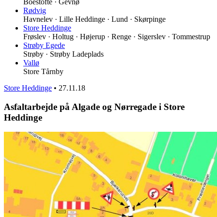
Boestofte · Gevnø
Rødvig
Havnelev · Lille Heddinge · Lund · Skørpinge
Store Heddinge
Frøslev · Holtug · Højerup · Renge · Sigerslev · Tommestrup
Strøby Egede
Strøby · Strøby Ladeplads
Vallø
Store Tårnby
Store Heddinge
•
27.11.18
Asfaltarbejde på Algade og Nørregade i Store
Heddinge