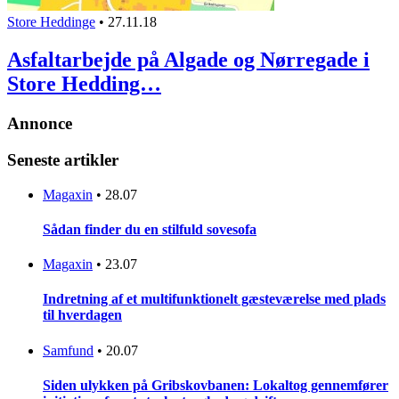
Store Heddinge
•
27.11.18
Asfaltarbejde på Algade og Nørregade i
Store Hedding…
Annonce
Seneste artikler
Magaxin
•
28.07
Sådan finder du en stilfuld sovesofa
Magaxin
•
23.07
Indretning af et multifunktionelt gæsteværelse med plads
til hverdagen
Samfund
•
20.07
Siden ulykken på Gribskovbanen: Lokaltog gennemfører