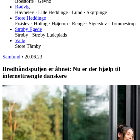
Boestofte · Gevnø
Rødvig
Havnelev · Lille Heddinge · Lund · Skørpinge
Store Heddinge
Frøslev · Holtug · Højerup · Renge · Sigerslev · Tommestrup
Strøby Egede
Strøby · Strøby Ladeplads
Vallø
Store Tårnby
Samfund
•
20.06.23
Bredbåndspuljen er åbnet: Nu er der hjælp til
internettrængte danskere