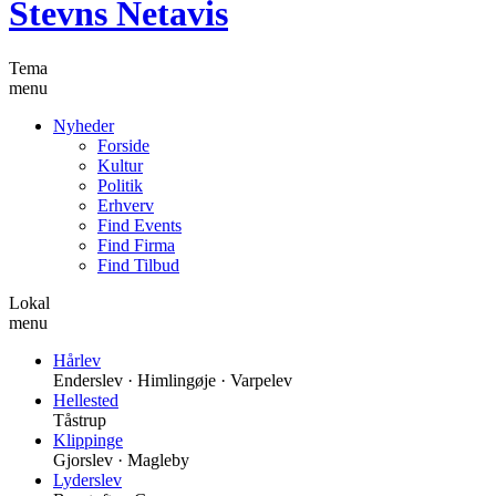
Stevns Netavis
Tema
menu
Nyheder
Forside
Kultur
Politik
Erhverv
Find Events
Find Firma
Find Tilbud
Lokal
menu
Hårlev
Enderslev · Himlingøje · Varpelev
Hellested
Tåstrup
Klippinge
Gjorslev · Magleby
Lyderslev