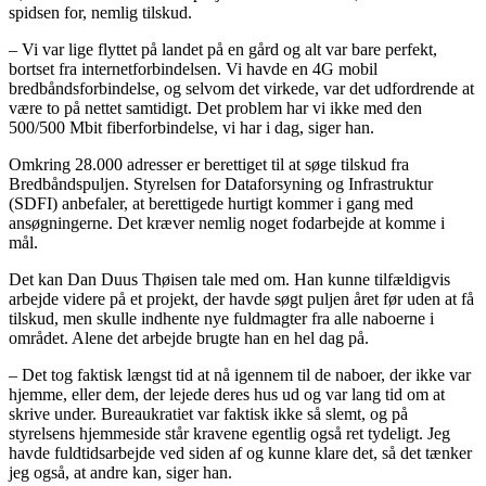
spidsen for, nemlig tilskud.
– Vi var lige flyttet på landet på en gård og alt var bare perfekt,
bortset fra internetforbindelsen. Vi havde en 4G mobil
bredbåndsforbindelse, og selvom det virkede, var det udfordrende at
være to på nettet samtidigt. Det problem har vi ikke med den
500/500 Mbit fiberforbindelse, vi har i dag, siger han.
Omkring 28.000 adresser er berettiget til at søge tilskud fra
Bredbåndspuljen. Styrelsen for Dataforsyning og Infrastruktur
(SDFI) anbefaler, at berettigede hurtigt kommer i gang med
ansøgningerne. Det kræver nemlig noget fodarbejde at komme i
mål.
Det kan Dan Duus Thøisen tale med om. Han kunne tilfældigvis
arbejde videre på et projekt, der havde søgt puljen året før uden at få
tilskud, men skulle indhente nye fuldmagter fra alle naboerne i
området. Alene det arbejde brugte han en hel dag på.
– Det tog faktisk længst tid at nå igennem til de naboer, der ikke var
hjemme, eller dem, der lejede deres hus ud og var lang tid om at
skrive under. Bureaukratiet var faktisk ikke så slemt, og på
styrelsens hjemmeside står kravene egentlig også ret tydeligt. Jeg
havde fuldtidsarbejde ved siden af og kunne klare det, så det tænker
jeg også, at andre kan, siger han.