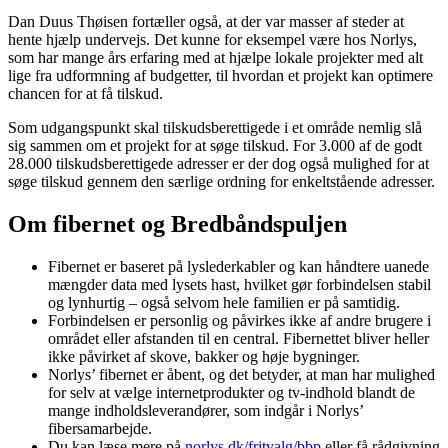
Dan Duus Thøisen fortæller også, at der var masser af steder at
hente hjælp undervejs. Det kunne for eksempel være hos Norlys,
som har mange års erfaring med at hjælpe lokale projekter med alt
lige fra udformning af budgetter, til hvordan et projekt kan optimere
chancen for at få tilskud.
Som udgangspunkt skal tilskudsberettigede i et område nemlig slå
sig sammen om et projekt for at søge tilskud. For 3.000 af de godt
28.000 tilskudsberettigede adresser er der dog også mulighed for at
søge tilskud gennem den særlige ordning for enkeltstående adresser.
Om fibernet og Bredbåndspuljen
Fibernet er baseret på lyslederkabler og kan håndtere uanede
mængder data med lysets hast, hvilket gør forbindelsen stabil
og lynhurtig – også selvom hele familien er på samtidig.
Forbindelsen er personlig og påvirkes ikke af andre brugere i
området eller afstanden til en central. Fibernettet bliver heller
ikke påvirket af skove, bakker og høje bygninger.
Norlys’ fibernet er åbent, og det betyder, at man har mulighed
for selv at vælge internetprodukter og tv-indhold blandt de
mange indholdsleverandører, som indgår i Norlys’
fibersamarbejde.
Du kan læse mere på
norlys.dk/fritvalg/bbp
eller få rådgivning