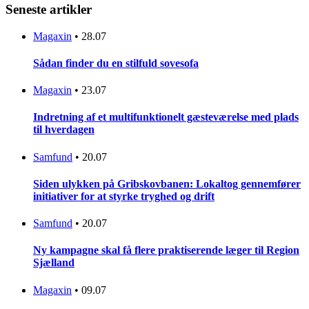
Seneste artikler
Magaxin
•
28.07
Sådan finder du en stilfuld sovesofa
Magaxin
•
23.07
Indretning af et multifunktionelt gæsteværelse med plads
til hverdagen
Samfund
•
20.07
Siden ulykken på Gribskovbanen: Lokaltog gennemfører
initiativer for at styrke tryghed og drift
Samfund
•
20.07
Ny kampagne skal få flere praktiserende læger til Region
Sjælland
Magaxin
•
09.07