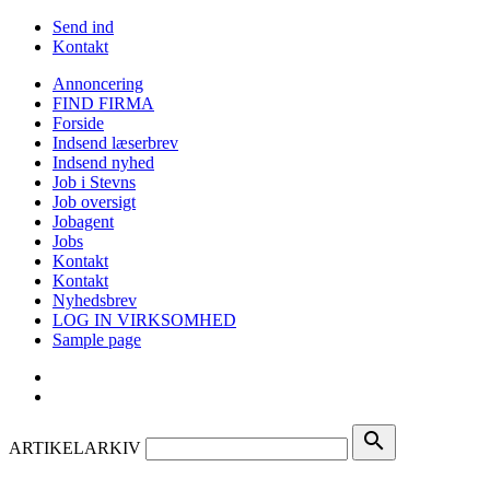
Send ind
Kontakt
Annoncering
FIND FIRMA
Forside
Indsend læserbrev
Indsend nyhed
Job i Stevns
Job oversigt
Jobagent
Jobs
Kontakt
Kontakt
Nyhedsbrev
LOG IN VIRKSOMHED
Sample page
search
ARTIKELARKIV