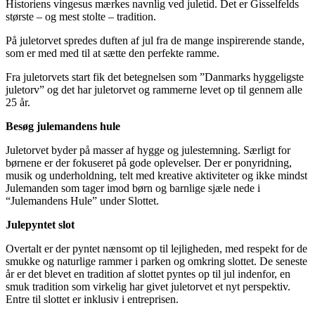
Historiens vingesus mærkes navnlig ved juletid. Det er Gisselfelds
største – og mest stolte – tradition.
På juletorvet spredes duften af jul fra de mange inspirerende stande,
som er med med til at sætte den perfekte ramme.
Fra juletorvets start fik det betegnelsen som ”Danmarks hyggeligste
juletorv” og det har juletorvet og rammerne levet op til gennem alle
25 år.
Besøg julemandens hule
Juletorvet byder på masser af hygge og julestemning. Særligt for
børnene er der fokuseret på gode oplevelser. Der er ponyridning,
musik og underholdning, telt med kreative aktiviteter og ikke mindst
Julemanden som tager imod børn og barnlige sjæle nede i
“Julemandens Hule” under Slottet.
Julepyntet slot
Overtalt er der pyntet nænsomt op til lejligheden, med respekt for de
smukke og naturlige rammer i parken og omkring slottet. De seneste
år er det blevet en tradition af slottet pyntes op til jul indenfor, en
smuk tradition som virkelig har givet juletorvet et nyt perspektiv.
Entre til slottet er inklusiv i entreprisen.