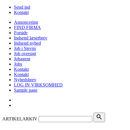
Send ind
Kontakt
Annoncering
FIND FIRMA
Forside
Indsend læserbrev
Indsend nyhed
Job i Stevns
Job oversigt
Jobagent
Jobs
Kontakt
Kontakt
Nyhedsbrev
LOG IN VIRKSOMHED
Sample page
search
ARTIKELARKIV