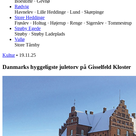
Boestofte · Gevnø
Rødvig
Havnelev · Lille Heddinge · Lund · Skørpinge
Store Heddinge
Frøslev · Holtug · Højerup · Renge · Sigerslev · Tommestrup
Strøby Egede
Strøby · Strøby Ladeplads
Vallø
Store Tårnby
Kultur
•
19.11.25
Danmarks hyggeligste juletorv på Gisselfeld Kloster