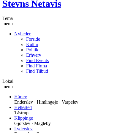
Stevns Netavis
Tema
menu
Nyheder
Forside
Kultur
Politik
Erhverv
Find Events
Find Firma
Find Tilbud
Lokal
menu
Hårlev
Enderslev · Himlingøje · Varpelev
Hellested
Tåstrup
Klippinge
Gjorslev · Magleby
Lyderslev