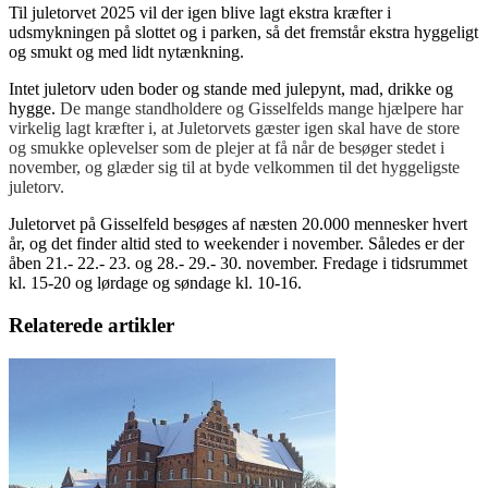
Til juletorvet 2025 vil der igen blive lagt ekstra kræfter i
udsmykningen på slottet og i parken, så det fremstår ekstra hyggeligt
og smukt og med lidt nytænkning.
Intet juletorv uden boder og stande med julepynt, mad, drikke og
hygge.
De mange standholdere og Gisselfelds mange hjælpere har
virkelig lagt kræfter i, at Juletorvets gæster igen skal have de store
og smukke oplevelser som de plejer at få når de besøger stedet i
november, og glæder sig til at byde velkommen til det hyggeligste
juletorv.
Juletorvet på Gisselfeld besøges af næsten 20.000 mennesker hvert
år, og det finder altid sted to weekender i november. Således er der
åben 21.- 22.- 23. og 28.- 29.- 30. november. Fredage i tidsrummet
kl. 15-20 og lørdage og søndage kl. 10-16.
Relaterede artikler