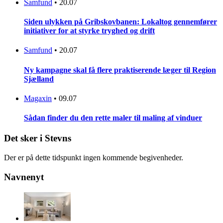
Samfund
•
20.07
Siden ulykken på Gribskovbanen: Lokaltog gennemfører
initiativer for at styrke tryghed og drift
Samfund
•
20.07
Ny kampagne skal få flere praktiserende læger til Region
Sjælland
Magaxin
•
09.07
Sådan finder du den rette maler til maling af vinduer
Det sker i Stevns
Der er på dette tidspunkt ingen kommende begivenheder.
Navnenyt