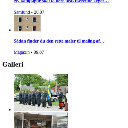
Ny kampagne skal få flere praktiserende læger…
Samfund
•
20.07
Sådan finder du den rette maler til maling af…
Magaxin
•
09.07
Galleri