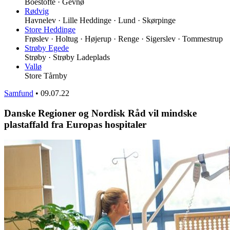
Boestofte · Gevnø
Rødvig
Havnelev · Lille Heddinge · Lund · Skørpinge
Store Heddinge
Frøslev · Holtug · Højerup · Renge · Sigerslev · Tommestrup
Strøby Egede
Strøby · Strøby Ladeplads
Vallø
Store Tårnby
Samfund
•
09.07.22
Danske Regioner og Nordisk Råd vil mindske
plastaffald fra Europas hospitaler