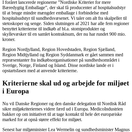
I foråret lancerede regionerne ”Nordiske Kriterier for mere
Bæredygtig Emballage”, der skal få producenter af hospitalsudstyr
til at bruge mindre mængder emballage i forbindelse med
hospitalsudstyr til sundhedsvæsenet. Vi taler om alt fra skalpeller til
stetoskoper og senge. Siden slutningen af 2021 har alle fem regioner
benyttet kriterierne til indkøb af bl.a. stomiprodukter og
skyllevæsker til en samlet kontraktsum, der nu har rundet 900 mio.
kroner.
Region Nordjylland, Region Hovedstaden, Region Sjælland,
Region Midtjylland og Region Syddanmark er gået sammen med
repræsentanter fra indkøbsorganisationer på sundhedsområdet i
Sverige, Norge, Finland og Island. Disse nordiske lande er i
opstartsfasen med at anvende kriterierne.
Kriterierne skal ud og arbejde for miljøet
i Europa
Nu vil Danske Regioner og den danske delegation til Nordisk Råd
sikre miljøkriteriernes videre færd ud i Europa. MedicoIndustrien
bakker op om initiativet til at tage kontakt til hele det europæiske
marked for at opnå større effekt for miljøet.
Senest har miljøminister Lea Wermelin og sundhedsminister Magnus