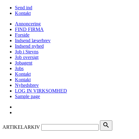
Send ind
Kontakt
Annoncering
FIND FIRMA
Forside
Indsend læserbrev
Indsend nyhed
Job i Stevns
Job oversigt
Jobagent
Jobs
Kontakt
Kontakt
Nyhedsbrev
LOG IN VIRKSOMHED
Sample page
search
ARTIKELARKIV