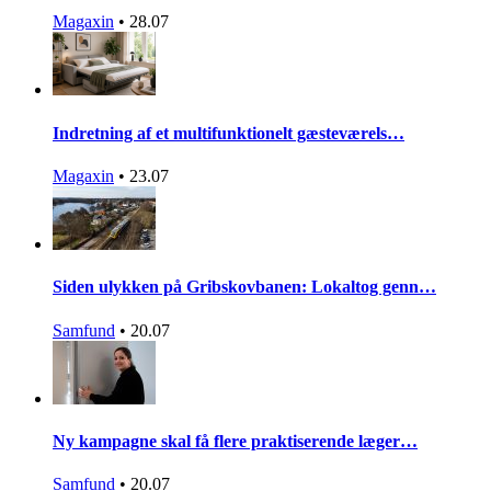
Magaxin
•
28.07
Indretning af et multifunktionelt gæsteværels…
Magaxin
•
23.07
Siden ulykken på Gribskovbanen: Lokaltog genn…
Samfund
•
20.07
Ny kampagne skal få flere praktiserende læger…
Samfund
•
20.07