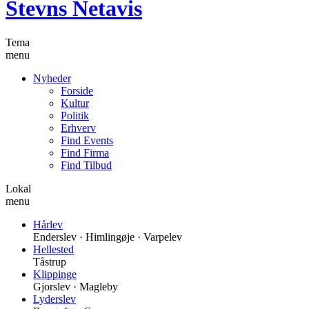
Stevns Netavis
Tema
menu
Nyheder
Forside
Kultur
Politik
Erhverv
Find Events
Find Firma
Find Tilbud
Lokal
menu
Hårlev
Enderslev · Himlingøje · Varpelev
Hellested
Tåstrup
Klippinge
Gjorslev · Magleby
Lyderslev