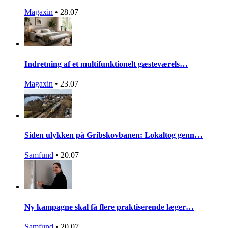
Magaxin
•
28.07
Indretning af et multifunktionelt gæsteværels…
Magaxin
•
23.07
Siden ulykken på Gribskovbanen: Lokaltog genn…
Samfund
•
20.07
Ny kampagne skal få flere praktiserende læger…
Samfund
•
20.07