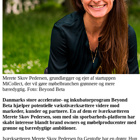
Merete Skov Pedersen, grundlægger og ejer af startuppen
MiCollect, der vil gøre møbelbranchen grønnere og mere
bæredygtig. Foto: Beyond Beta
Danmarks store accelerator- og inkubatorprogram Beyond
Beta hjælper potentielle vækstiværksættere videre mod
markeder, kunder og partnere. En af dem er iværksætteren
Merete Skov Pedersen, som med sin sporbarheds-platform har
skabt interesse blandt brand owners og møbelproducenter med
grønne og bæredygtige ambitioner.
Iværksætteren Merete Skov Pedersen fra Gentofte har en drøm: Hun