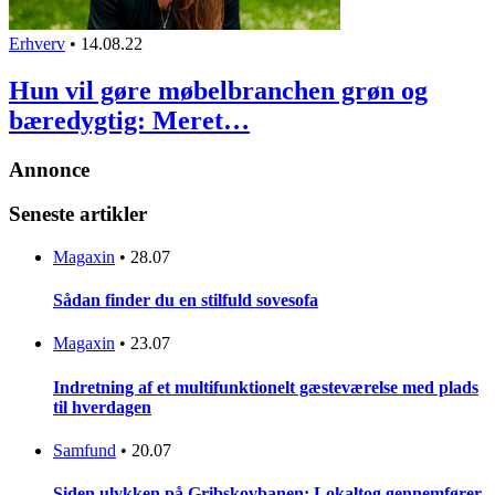
Erhverv
•
14.08.22
Hun vil gøre møbelbranchen grøn og
bæredygtig: Meret…
Annonce
Seneste artikler
Magaxin
•
28.07
Sådan finder du en stilfuld sovesofa
Magaxin
•
23.07
Indretning af et multifunktionelt gæsteværelse med plads
til hverdagen
Samfund
•
20.07
Siden ulykken på Gribskovbanen: Lokaltog gennemfører