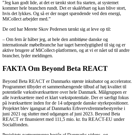
”Jeg kan godt lide, at det er tænkt stort fra starten, at systemet
kommer hele branchen rundt. Det er skalérbart og kan blive stort,
hvis det lykkes. Og så er der noget spændende ved den energi,
MiCollect arbejder med.”
De ord har Merete Skov Pedersen tænkt sig at leve op til:
– Om fem år håber jeg, at hele den ambitiøse danske og
internationale møbelbranche har taget bæredygtighed til sig og er
aktive brugere af MiCollect-platformen, og at vi er nået ud til andre
brancher, lyder meldingen.
FAKTA Om Beyond Beta REACT
Beyond Beta REACT er Danmarks største inkubator og accelerator.
Programmet tilbyder et sammenhængende tilbud af høj kvalitet til
potentielle vækstiværksættere over hele Danmark. Målgruppen er
alle iværksættere med et klart vækstpotentiale. Der er særligt fokus
på iværksættere inden for de 14 udpegede danske styrkepositioner.
Projektet blev igangsat af Danmarks Erhvervsfremmebestyrelse i
juni 2021 og slutter med udgangen af juni 2023. Beyond Beta
REACT er finansieret med 111,5 mio. kr. fra REACT-EU under
Socialfonden.
Projektets partnergruppe består af Danmarks videns- og