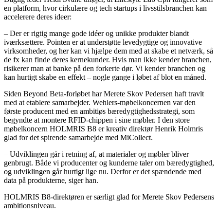
en platform, hvor cirkulære og tech startups i livsstilsbranchen kan
accelerere deres ideer:
– Der er rigtig mange gode idéer og unikke produkter blandt
iværksættere. Pointen er at understøtte levedygtige og innovative
virksomheder, og her kan vi hjælpe dem med at skabe et netværk, så
de fx kan finde deres kernekunder. Hvis man ikke kender branchen,
risikerer man at banke på den forkerte dør. Vi kender branchen og
kan hurtigt skabe en effekt – nogle gange i løbet af blot en måned.
Siden Beyond Beta-forløbet har Merete Skov Pedersen haft travlt
med at etablere samarbejder. Wehlers-møbelkoncernen var den
første producent med en ambitiøs bæredygtighedsstrategi, som
begyndte at montere RFID-chippen i sine møbler. I den store
møbelkoncern HOLMRIS B8 er kreativ direktør Henrik Holmris
glad for det spirende samarbejde med MiCollect.
– Udviklingen går i retning af, at materialer og møbler bliver
genbrugt. Både vi producenter og kunderne taler om bæredygtighed,
og udviklingen går hurtigt lige nu. Derfor er det spændende med
data på produkterne, siger han.
HOLMRIS B8-direktøren er særligt glad for Merete Skov Pedersens
ambitionsniveau.