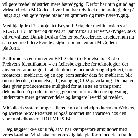
vil gøre møbelindustrien mere bæredygtig. Derfor har hun grundlagt
virksomheden MiCollect, hvor hun har udviklet en teknologi, der på
langt sigt kan gøre møbelbranchen grønnere og mere bæredygtig.
Med hjælp fra EU-projektet Beyond Beta, der medfinansieres af
REACT-EU-midler og drives af Danmarks 13 erhvervsklynger, seks
erhvervshuse, Dansk Design Center og Accelerace, arbejder hun nu
sammen med flere kendte aktører i branchen om MiCollects
platform.
Platformens centrum er en RFID-chip (forkortelse for Radio
Frekvens Identifikation – en fællesbetegnelse for teknologier, der
anvender radiobølger til at identificere mennesker og objekter), som
monteres i møblerne, og en app, som samler data fra møblerne, bl.a.
om materialer, oprindelse, afgasning og CO2-påvirkning. De mange
data giver producenterne mulighed for at sætte en transparent
deklaration på produkterne og gennem information og oplysning
understøtte mere genanvendelse og længere levetid på møbler.
MiCollects system bruges allerede nu af møbelproducenten Wehlers,
og Merete Skov Pedersen er også kommet ind i varmen hos den
store møbelkoncern HOLMRIS B8.
– Jeg lægger ikke skjul på, at vi har kæmpestore ambitioner med
vores løsning. Vi vil skalere vores digitale platform med data fra de