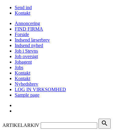
Send ind
Kontakt
Annoncering
FIND FIRMA
Forside
Indsend læserbrev
Indsend nyhed
Job i Stevns
Job oversigt
Jobagent
Jobs
Kontakt
Kontakt
Nyhedsbrev
LOG IN VIRKSOMHED
Sample page
search
ARTIKELARKIV