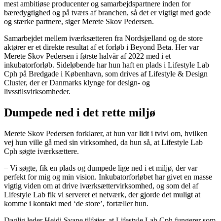
mest ambitiøse producenter og samarbejdspartnere inden for
bæredygtighed og på tværs af branchen, så det er vigtigt med gode
og stærke partnere, siger Merete Skov Pedersen.
Samarbejdet mellem iværksætteren fra Nordsjælland og de store
aktører er et direkte resultat af et forløb i Beyond Beta. Her var
Merete Skov Pedersen i første halvår af 2022 med i et
inkubatorforløb. Sideløbende har hun haft en plads i Lifestyle Lab
Cph på Bredgade i København, som drives af Lifestyle & Design
Cluster, der er Danmarks klynge for design- og
livsstilsvirksomheder.
Dumpede ned i det rette miljø
Merete Skov Pedersen forklarer, at hun var lidt i tvivl om, hvilken
vej hun ville gå med sin virksomhed, da hun så, at Lifestyle Lab
Cph søgte iværksættere.
– Vi søgte, fik en plads og dumpede lige ned i et miljø, der var
perfekt for mig og min vision. Inkubatorforløbet har givet en masse
vigtig viden om at drive iværksættervirksomhed, og som del af
Lifestyle Lab fik vi serveret et netværk, der gjorde det muligt at
komme i kontakt med ‘de store’, fortæller hun.
Daglig leder Heidi Svane tilføjer, at Lifestyle Lab Cph fungerer som