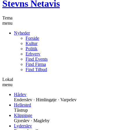
Stevns Netavis
Tema
menu
Nyheder
Forside
Kultur
Politik
Erhverv
Find Events
Find Firma
Find Tilbud
Lokal
menu
Hårlev
Enderslev · Himlingøje · Varpelev
Hellested
Tåstrup
Klippinge
Gjorslev · Magleby
Lyderslev