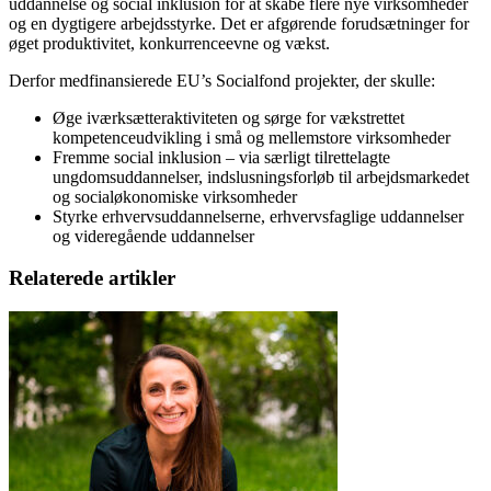
uddannelse og social inklusion for at skabe flere nye virksomheder
og en dygtigere arbejdsstyrke. Det er afgørende forudsætninger for
øget produktivitet, konkurrenceevne og vækst.
Derfor medfinansierede EU’s Socialfond projekter, der skulle:
Øge iværksætteraktiviteten og sørge for vækstrettet
kompetenceudvikling i små og mellemstore virksomheder
Fremme social inklusion – via særligt tilrettelagte
ungdomsuddannelser, indslusningsforløb til arbejdsmarkedet
og socialøkonomiske virksomheder
Styrke erhvervsuddannelserne, erhvervsfaglige uddannelser
og videregående uddannelser
Relaterede artikler