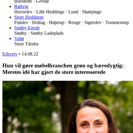
Boestofte · Gevnø
Rødvig
Havnelev · Lille Heddinge · Lund · Skørpinge
Store Heddinge
Frøslev · Holtug · Højerup · Renge · Sigerslev · Tommestrup
Strøby Egede
Strøby · Strøby Ladeplads
Vallø
Store Tårnby
Erhverv
•
14.08.22
Hun vil gøre møbelbranchen grøn og bæredygtig:
Meretes idé har gjort de store interesserede