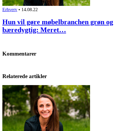
Erhverv
•
14.08.22
Hun vil gøre møbelbranchen grøn og
bæredygtig: Meret…
Kommentarer
Relaterede artikler