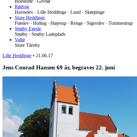
Boestofte · Gevnø
Rødvig
Havnelev · Lille Heddinge · Lund · Skørpinge
Store Heddinge
Frøslev · Holtug · Højerup · Renge · Sigerslev · Tommestrup
Strøby Egede
Strøby · Strøby Ladeplads
Vallø
Store Tårnby
Lille Heddinge
•
21.06.17
Jens Conrad Hansen 69 år, begraves 22. juni