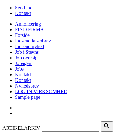
Send ind
Kontakt
Annoncering
FIND FIRMA
Forside
Indsend læserbrev
Indsend nyhed
Job i Stevns
Job oversigt
Jobagent
Jobs
Kontakt
Kontakt
Nyhedsbrev
LOG IN VIRKSOMHED
Sample page
search
ARTIKELARKIV