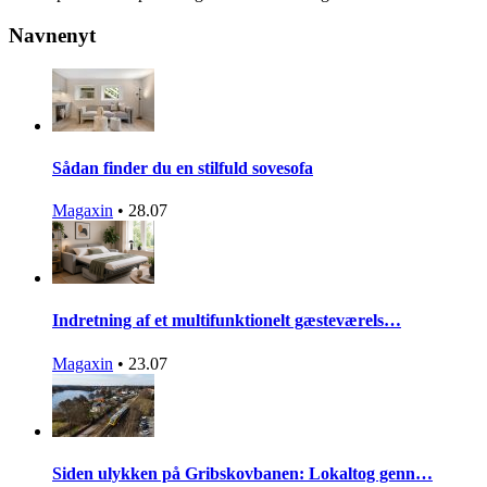
Navnenyt
Sådan finder du en stilfuld sovesofa
Magaxin
•
28.07
Indretning af et multifunktionelt gæsteværels…
Magaxin
•
23.07
Siden ulykken på Gribskovbanen: Lokaltog genn…