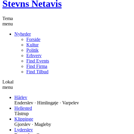
Stevns Netavis
Tema
menu
Nyheder
Forside
Kultur
Politik
Erhverv
Find Events
Find Firma
Find Tilbud
Lokal
menu
Hårlev
Enderslev · Himlingøje · Varpelev
Hellested
Tåstrup
Klippinge
Gjorslev · Magleby
Lyderslev