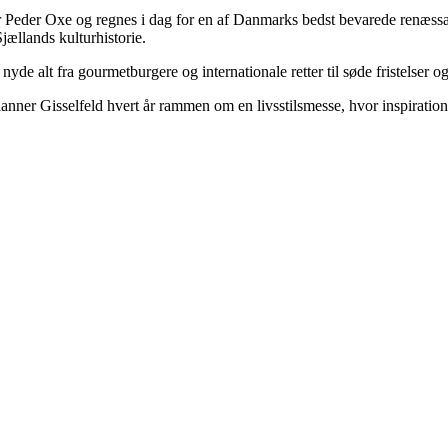
ster Peder Oxe og regnes i dag for en af Danmarks bedst bevarede renæs
jællands kulturhistorie.
e alt fra gourmetburgere og internationale retter til søde fristelser og
nner Gisselfeld hvert år rammen om en livsstilsmesse, hvor inspiratio