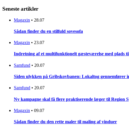
Seneste artikler
Magaxin
•
28.07
Sådan finder du en stilfuld sovesofa
Magaxin
•
23.07
Indretning af et multifunktionelt gæsteværelse med plads t
Samfund
•
20.07
Siden ulykken på Gribskovbanen: Lokaltog gennemfører initi
Samfund
•
20.07
Ny kampagne skal få flere praktiserende læger til Region 
Magaxin
•
09.07
Sådan finder du den rette maler til maling af vinduer