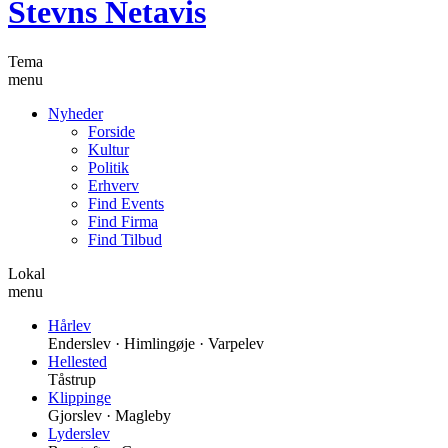
Stevns Netavis
Tema
menu
Nyheder
Forside
Kultur
Politik
Erhverv
Find Events
Find Firma
Find Tilbud
Lokal
menu
Hårlev
Enderslev · Himlingøje · Varpelev
Hellested
Tåstrup
Klippinge
Gjorslev · Magleby
Lyderslev