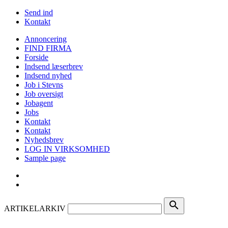
Send ind
Kontakt
Annoncering
FIND FIRMA
Forside
Indsend læserbrev
Indsend nyhed
Job i Stevns
Job oversigt
Jobagent
Jobs
Kontakt
Kontakt
Nyhedsbrev
LOG IN VIRKSOMHED
Sample page
search
ARTIKELARKIV