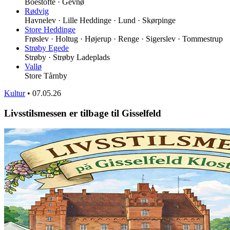
Boestofte · Gevnø
Rødvig
Havnelev · Lille Heddinge · Lund · Skørpinge
Store Heddinge
Frøslev · Holtug · Højerup · Renge · Sigerslev · Tommestrup
Strøby Egede
Strøby · Strøby Ladeplads
Vallø
Store Tårnby
Kultur
•
07.05.26
Livsstilsmessen er tilbage til Gisselfeld