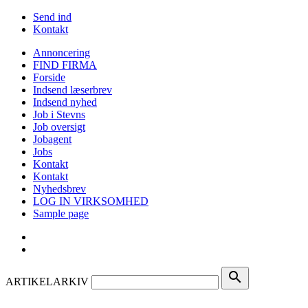
Send ind
Kontakt
Annoncering
FIND FIRMA
Forside
Indsend læserbrev
Indsend nyhed
Job i Stevns
Job oversigt
Jobagent
Jobs
Kontakt
Kontakt
Nyhedsbrev
LOG IN VIRKSOMHED
Sample page
search
ARTIKELARKIV