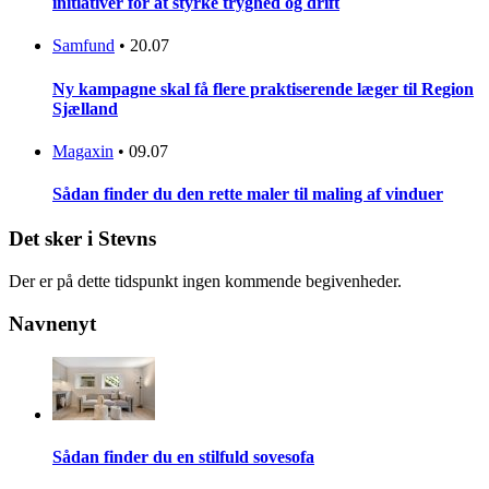
initiativer for at styrke tryghed og drift
Samfund
•
20.07
Ny kampagne skal få flere praktiserende læger til Region
Sjælland
Magaxin
•
09.07
Sådan finder du den rette maler til maling af vinduer
Det sker i Stevns
Der er på dette tidspunkt ingen kommende begivenheder.
Navnenyt
Sådan finder du en stilfuld sovesofa