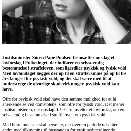
Justitsminister Søren Pape Poulsen fremsætter onsdag et
lovforslag i Folketinget, der indfører en selvstændig
bestemmelse i straffeloven, som ligestiller psykisk og fysisk vold.
Med lovforslaget lægges der op til en strafferamme på op til tre
års fængsel for psykisk vold, og det skal være med til at
understrege de alvorlige skadevirkninger, psykisk vold kan
have.
Ofre for psykisk vold skal have den samme mulighed for at få
anerkendelse ved domstolene, som ofre for fysisk vold. Det mener
justitsministeren, der onsdag d. 9./1 fremsætter et lovforslag om en
selvstændig bestemmelse i straffeloven om psykisk vold.
Med bestemmelsen skal personer, der over en periode udsætter
andre med tilknytning til husstanden for groft nedværdigende,