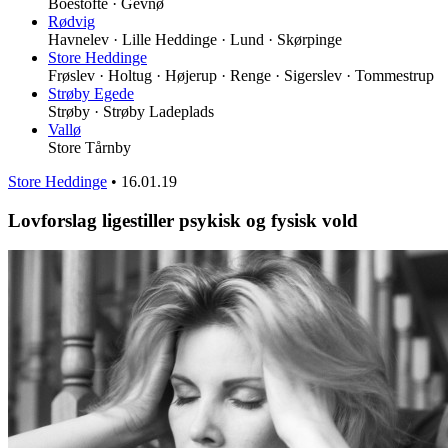
Boestofte · Gevnø
Rødvig
Havnelev · Lille Heddinge · Lund · Skørpinge
Store Heddinge
Frøslev · Holtug · Højerup · Renge · Sigerslev · Tommestrup
Strøby Egede
Strøby · Strøby Ladeplads
Vallø
Store Tårnby
Store Heddinge
•
16.01.19
Lovforslag ligestiller psykisk og fysisk vold