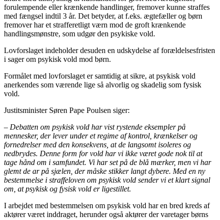
forulempende eller krænkende handlinger, fremover kunne straffes
med fængsel indtil 3 år. Det betyder, at f.eks. ægtefæller og børn
fremover har et strafferetligt værn mod de groft krænkende
handlingsmønstre, som udgør den psykiske vold.
Lovforslaget indeholder desuden en udskydelse af forældelsesfristen
i sager om psykisk vold mod børn.
Formålet med lovforslaget er samtidig at sikre, at psykisk vold
anerkendes som værende lige så alvorlig og skadelig som fysisk
vold.
Justitsminister Søren Pape Poulsen siger:
– Debatten om psykisk vold har vist rystende eksempler på
mennesker, der lever under et regime af kontrol, krænkelser og
fornedrelser med den konsekvens, at de langsomt isoleres og
nedbrydes. Denne form for vold har vi ikke været gode nok til at
tage hånd om i samfundet. Vi har set på de blå mærker, men vi har
glemt de ar på sjælen, der måske stikker langt dybere. Med en ny
bestemmelse i straffeloven om psykisk vold sender vi et klart signal
om, at psykisk og fysisk vold er ligestillet.
I arbejdet med bestemmelsen om psykisk vold har en bred kreds af
aktører været inddraget, herunder også aktører der varetager børns