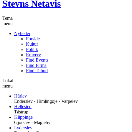
Stevns Netavis
Tema
menu
Nyheder
Forside
Kultur
Politik
Erhverv
Find Events
Find Firma
Find Tilbud
Lokal
menu
Hårlev
Enderslev · Himlingøje · Varpelev
Hellested
Tåstrup
Klippinge
Gjorslev · Magleby
Lyderslev