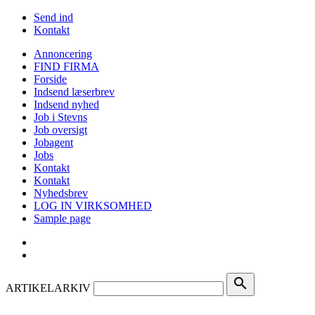
Send ind
Kontakt
Annoncering
FIND FIRMA
Forside
Indsend læserbrev
Indsend nyhed
Job i Stevns
Job oversigt
Jobagent
Jobs
Kontakt
Kontakt
Nyhedsbrev
LOG IN VIRKSOMHED
Sample page
search
ARTIKELARKIV