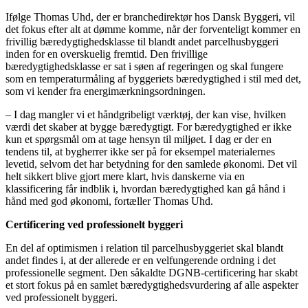
Ifølge Thomas Uhd, der er branchedirektør hos Dansk Byggeri, vil
det fokus efter alt at dømme komme, når der forventeligt kommer en
frivillig bæredygtighedsklasse til blandt andet parcelhusbyggeri
inden for en overskuelig fremtid. Den frivillige
bæredygtighedsklasse er sat i søen af regeringen og skal fungere
som en temperaturmåling af byggeriets bæredygtighed i stil med det,
som vi kender fra energimærkningsordningen.
– I dag mangler vi et håndgribeligt værktøj, der kan vise, hvilken
værdi det skaber at bygge bæredygtigt. For bæredygtighed er ikke
kun et spørgsmål om at tage hensyn til miljøet. I dag er der en
tendens til, at bygherrer ikke ser på for eksempel materialernes
levetid, selvom det har betydning for den samlede økonomi. Det vil
helt sikkert blive gjort mere klart, hvis danskerne via en
klassificering får indblik i, hvordan bæredygtighed kan gå hånd i
hånd med god økonomi, fortæller Thomas Uhd.
Certificering ved professionelt byggeri
En del af optimismen i relation til parcelhusbyggeriet skal blandt
andet findes i, at der allerede er en velfungerende ordning i det
professionelle segment. Den såkaldte DGNB-certificering har skabt
et stort fokus på en samlet bæredygtighedsvurdering af alle aspekter
ved professionelt byggeri.