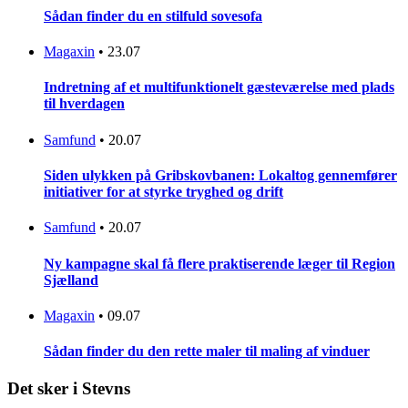
Sådan finder du en stilfuld sovesofa
Magaxin
•
23.07
Indretning af et multifunktionelt gæsteværelse med plads
til hverdagen
Samfund
•
20.07
Siden ulykken på Gribskovbanen: Lokaltog gennemfører
initiativer for at styrke tryghed og drift
Samfund
•
20.07
Ny kampagne skal få flere praktiserende læger til Region
Sjælland
Magaxin
•
09.07
Sådan finder du den rette maler til maling af vinduer
Det sker i Stevns