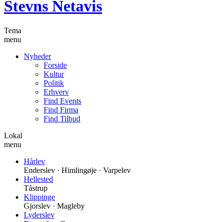
Stevns Netavis
Tema
menu
Nyheder
Forside
Kultur
Politik
Erhverv
Find Events
Find Firma
Find Tilbud
Lokal
menu
Hårlev
Enderslev · Himlingøje · Varpelev
Hellested
Tåstrup
Klippinge
Gjorslev · Magleby
Lyderslev