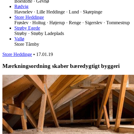
Boestofte · Gevnø
Rødvig
Havnelev · Lille Heddinge · Lund · Skørpinge
Store Heddinge
Frøslev · Holtug · Højerup · Renge · Sigerslev · Tommestrup
Strøby Egede
Strøby · Strøby Ladeplads
Vallø
Store Tårnby
Store Heddinge
•
17.01.19
Mærkningsordning skaber bæredygtigt byggeri