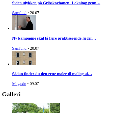
Siden ulykken på Gribskovbanen: Lokaltog genn…
Samfund
•
20.07
Ny kampagne skal få flere praktiserende læger…
Samfund
•
20.07
Sådan finder du den rette maler til maling af…
Magaxin
•
09.07
Galleri