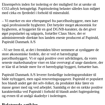
Eksempelvis inden for isolering er der mulighed for at sænke sit
CO2-aftryk betragteligt. Papirisolering belaster således kun miljøet
med cirka en fjerdedel i forhold til mineraluld.
– Vi mærker en stor efterspørgsel fra parcelhusbyggere, men især
også professionelle bygherrer. Det betyder meget økonomisk for
bygherren, at byggeriet får en god DGNB-karakter, da det giver
øget popularitet og salgspris, fortæller Claus Skov, der er
administrerende direktør hos landets eneste producent af Papiruld,
Papiruld Danmark A/S
–Vi ser frem til, at det i fremtiden bliver nemmere at synliggøre de
store økonomiske fordele, der er ved et bæredygtigt
parcelhusbyggeri. Vi er også positive over udviklingen, da vores
seneste markedsanalyse viser en klar overvægt af unge danskere, der
er klar til at betale mere for et bæredygtigt byggeri, fortsætter han.
Papiruld Danmark A/S leverer forskellige isoleringsprodukter til
både nybyggeri, men også renoveringsopgaver. Papiruld er populært
hos blandt andet gør det selv-folket, da produktet ikke fører en
masse gener med sig ved arbejdet. Samtidig er der en række positive
karakteristika ved Papiruld i forhold til blandt andet fugtregulering
og evnen til at undgå skadedyr i isoleringen.
Relaterede artikler