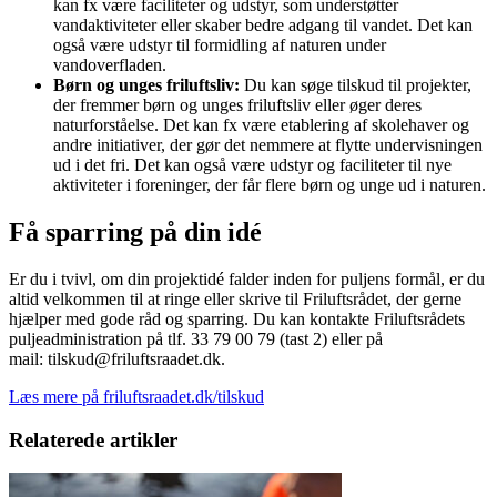
kan fx være faciliteter og udstyr, som understøtter
vandaktiviteter eller skaber bedre adgang til vandet. Det kan
også være udstyr til formidling af naturen under
vandoverfladen.
Børn og unges friluftsliv:
Du kan søge tilskud til projekter,
der fremmer børn og unges friluftsliv eller øger deres
naturforståelse. Det kan fx være etablering af skolehaver og
andre initiativer, der gør det nemmere at flytte undervisningen
ud i det fri. Det kan også være udstyr og faciliteter til nye
aktiviteter i foreninger, der får flere børn og unge ud i naturen.
Få sparring på din idé
Er du i tvivl, om din projektidé falder inden for puljens formål, er du
altid velkommen til at ringe eller skrive til Friluftsrådet, der gerne
hjælper med gode råd og sparring. Du kan kontakte Friluftsrådets
puljeadministration på tlf. 33 79 00 79 (tast 2) eller på
mail: tilskud@friluftsraadet.dk.
Læs mere på friluftsraadet.dk/tilskud
Relaterede artikler