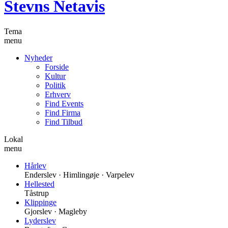
Stevns Netavis
Tema
menu
Nyheder
Forside
Kultur
Politik
Erhverv
Find Events
Find Firma
Find Tilbud
Lokal
menu
Hårlev
Enderslev · Himlingøje · Varpelev
Hellested
Tåstrup
Klippinge
Gjorslev · Magleby
Lyderslev