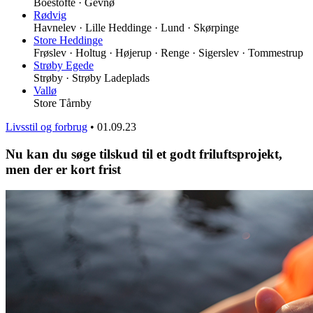
Boestofte · Gevnø
Rødvig
Havnelev · Lille Heddinge · Lund · Skørpinge
Store Heddinge
Frøslev · Holtug · Højerup · Renge · Sigerslev · Tommestrup
Strøby Egede
Strøby · Strøby Ladeplads
Vallø
Store Tårnby
Livsstil og forbrug
•
01.09.23
Nu kan du søge tilskud til et godt friluftsprojekt,
men der er kort frist