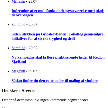
Magaxin
•
23.07
Indretning af et multifunktionelt gæsteværelse med plads
til hverdagen
Samfund
•
20.07
Siden ulykken på Gribskovbanen: Lokaltog gennemfører
initiativer for at styrke tryghed og drift
Samfund
•
20.07
Ny kampagne skal få flere praktiserende læger til Region
Sjælland
Magaxin
•
09.07
Sådan finder du den rette maler til maling af vinduer
Det sker i Stevns
Der er på dette tidspunkt ingen kommende begivenheder.