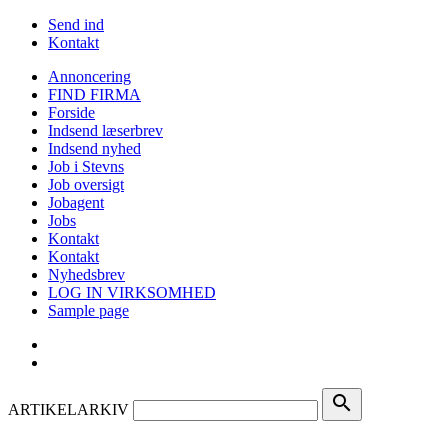
Send ind
Kontakt
Annoncering
FIND FIRMA
Forside
Indsend læserbrev
Indsend nyhed
Job i Stevns
Job oversigt
Jobagent
Jobs
Kontakt
Kontakt
Nyhedsbrev
LOG IN VIRKSOMHED
Sample page
search
ARTIKELARKIV