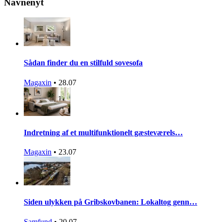
Navnenyt
Sådan finder du en stilfuld sovesofa
Magaxin
•
28.07
Indretning af et multifunktionelt gæsteværels…
Magaxin
•
23.07
Siden ulykken på Gribskovbanen: Lokaltog genn…
Samfund
•
20.07