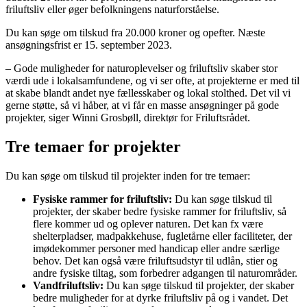
friluftsliv eller øger befolkningens naturforståelse.
Du kan søge om tilskud fra 20.000 kroner og opefter. Næste
ansøgningsfrist er 15. september 2023.
– Gode muligheder for naturoplevelser og friluftsliv skaber stor
værdi ude i lokalsamfundene, og vi ser ofte, at projekterne er med til
at skabe blandt andet nye fællesskaber og lokal stolthed. Det vil vi
gerne støtte, så vi håber, at vi får en masse ansøgninger på gode
projekter, siger Winni Grosbøll, direktør for Friluftsrådet.
Tre temaer for projekter
Du kan søge om tilskud til projekter inden for tre temaer:
Fysiske rammer for friluftsliv:
Du kan søge tilskud til
projekter, der skaber bedre fysiske rammer for friluftsliv, så
flere kommer ud og oplever naturen. Det kan fx være
shelterpladser, madpakkehuse, fugletårne eller faciliteter, der
imødekommer personer med handicap eller andre særlige
behov. Det kan også være friluftsudstyr til udlån, stier og
andre fysiske tiltag, som forbedrer adgangen til naturområder.
Vandfriluftsliv:
Du kan søge tilskud til projekter, der skaber
bedre muligheder for at dyrke friluftsliv på og i vandet. Det