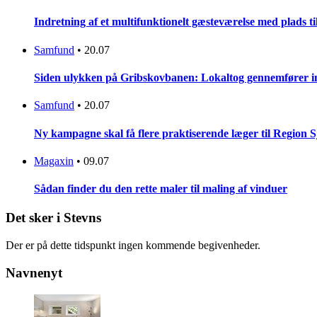
Indretning af et multifunktionelt gæsteværelse med plads t
Samfund
•
20.07
Siden ulykken på Gribskovbanen: Lokaltog gennemfører initi
Samfund
•
20.07
Ny kampagne skal få flere praktiserende læger til Region 
Magaxin
•
09.07
Sådan finder du den rette maler til maling af vinduer
Det sker i Stevns
Der er på dette tidspunkt ingen kommende begivenheder.
Navnenyt