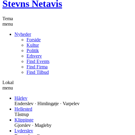
Stevns Netavis
Tema
menu
Nyheder
Forside
Kultur
Politik
Erhverv
Find Events
Find Firma
Find Tilbud
Lokal
menu
Hårlev
Enderslev · Himlingøje · Varpelev
Hellested
Tåstrup
Klippinge
Gjorslev · Magleby
Lyderslev