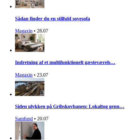
Sådan finder du en stilfuld sovesofa
Magaxin
•
28.07
Indretning af et multifunktionelt gæsteværels…
Magaxin
•
23.07
Siden ulykken på Gribskovbanen: Lokaltog genn…
Samfund
•
20.07