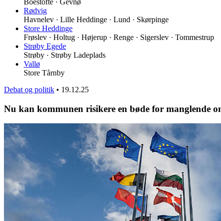
Boestofte · Gevnø
Rødvig
Havnelev · Lille Heddinge · Lund · Skørpinge
Store Heddinge
Frøslev · Holtug · Højerup · Renge · Sigerslev · Tommestrup
Strøby Egede
Strøby · Strøby Ladeplads
Vallø
Store Tårnby
Debat og politik
•
19.12.25
Nu kan kommunen risikere en bøde for manglende o