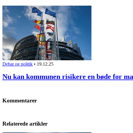
Debat og politik
•
19.12.25
Nu kan kommunen risikere en bøde for m
Kommentarer
Relaterede artikler