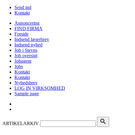
Send ind
Kontakt
Annoncering
FIND FIRMA
Forside
Indsend læserbrev
Indsend nyhed
Job i Stevns
Job oversigt
Jobagent
Jobs
Kontakt
Kontakt
Nyhedsbrev
LOG IN VIRKSOMHED
Sample page
search
ARTIKELARKIV