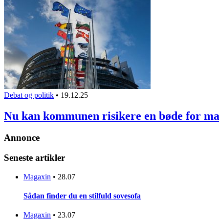
Debat og politik
•
19.12.25
Nu kan kommunen risikere en bøde for m
Annonce
Seneste artikler
Magaxin
•
28.07
Sådan finder du en stilfuld sovesofa
Magaxin
•
23.07