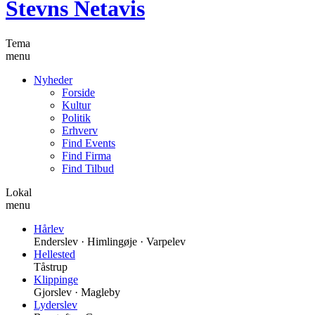
Stevns Netavis
Tema
menu
Nyheder
Forside
Kultur
Politik
Erhverv
Find Events
Find Firma
Find Tilbud
Lokal
menu
Hårlev
Enderslev · Himlingøje · Varpelev
Hellested
Tåstrup
Klippinge
Gjorslev · Magleby
Lyderslev