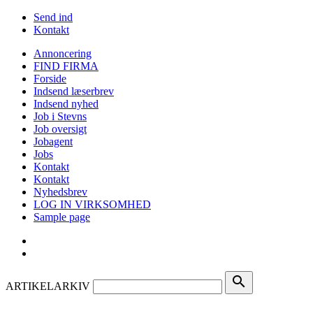
Send ind
Kontakt
Annoncering
FIND FIRMA
Forside
Indsend læserbrev
Indsend nyhed
Job i Stevns
Job oversigt
Jobagent
Jobs
Kontakt
Kontakt
Nyhedsbrev
LOG IN VIRKSOMHED
Sample page
search
ARTIKELARKIV