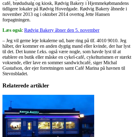
café, brødudsalg og kiosk, Rødvig Bakery i Hjemmekøbmandens
tidligere lokaler på Rødvig Hovedgade. Rødvig Bakery åbnede i
november 2013 og i oktober 2014 overtog Jette Hansen
forpagtningen.
Læs også
:
Rødvig Bakery åbner den 5. november
– Jeg vil gerne leje lokalerne ud, bare ring på tlf. 4010 9010. Jeg
håber, der kommer en anden dygtig mand eller kvinde, der har lyst
til det. Det kunne f.eks. også være nogle, som havde lyst til at
etablere en butik eller måske en cykel-café, cykelturismen er stærkt
voksende, eller lave en sommer sandwichcafé, siger Michal
Gustafson, der ejer forretningen samt Café Marina på havnen til
Stevnsbladet.
Relaterede artikler