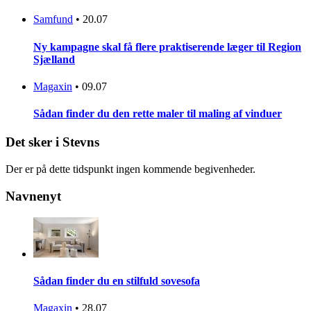
Samfund
•
20.07
Ny kampagne skal få flere praktiserende læger til Region
Sjælland
Magaxin
•
09.07
Sådan finder du den rette maler til maling af vinduer
Det sker i Stevns
Der er på dette tidspunkt ingen kommende begivenheder.
Navnenyt
Sådan finder du en stilfuld sovesofa
Magaxin
•
28.07