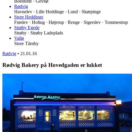
Boestofte · Gevnø
Rødvig
Havnelev · Lille Heddinge · Lund · Skørpinge
Store Heddinge
Frøslev · Holtug · Højerup · Renge · Sigerslev · Tommestrup
Strøby Egede
Strøby · Strøby Ladeplads
Vallø
Store Tårnby
Rødvig
•
21.01.16
Rødvig Bakery på Hovedgaden er lukket