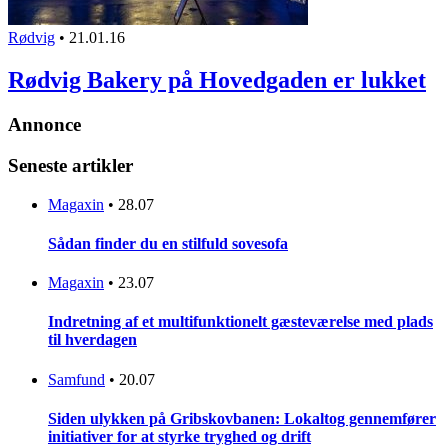
Rødvig
•
21.01.16
Rødvig Bakery på Hovedgaden er lukket
Annonce
Seneste artikler
Magaxin
•
28.07
Sådan finder du en stilfuld sovesofa
Magaxin
•
23.07
Indretning af et multifunktionelt gæsteværelse med plads
til hverdagen
Samfund
•
20.07
Siden ulykken på Gribskovbanen: Lokaltog gennemfører
initiativer for at styrke tryghed og drift