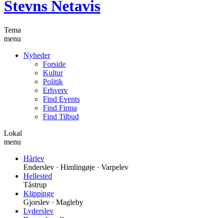
Stevns Netavis
Tema
menu
Nyheder
Forside
Kultur
Politik
Erhverv
Find Events
Find Firma
Find Tilbud
Lokal
menu
Hårlev
Enderslev · Himlingøje · Varpelev
Hellested
Tåstrup
Klippinge
Gjorslev · Magleby
Lyderslev