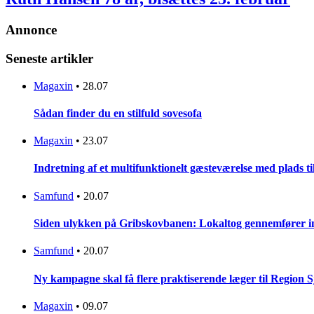
Annonce
Seneste artikler
Magaxin
•
28.07
Sådan finder du en stilfuld sovesofa
Magaxin
•
23.07
Indretning af et multifunktionelt gæsteværelse med plads t
Samfund
•
20.07
Siden ulykken på Gribskovbanen: Lokaltog gennemfører initi
Samfund
•
20.07
Ny kampagne skal få flere praktiserende læger til Region 
Magaxin
•
09.07