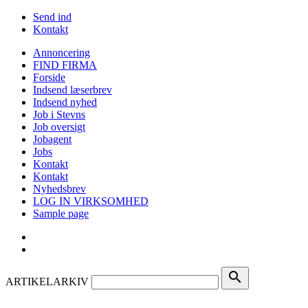
Send ind
Kontakt
Annoncering
FIND FIRMA
Forside
Indsend læserbrev
Indsend nyhed
Job i Stevns
Job oversigt
Jobagent
Jobs
Kontakt
Kontakt
Nyhedsbrev
LOG IN VIRKSOMHED
Sample page
search
ARTIKELARKIV