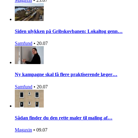
Magaxin
•
23.07
Siden ulykken på Gribskovbanen: Lokaltog genn…
Samfund
•
20.07
Ny kampagne skal få flere praktiserende læger…
Samfund
•
20.07
Sådan finder du den rette maler til maling af…
Magaxin
•
09.07