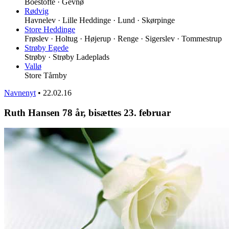
Boestofte · Gevnø
Rødvig
Havnelev · Lille Heddinge · Lund · Skørpinge
Store Heddinge
Frøslev · Holtug · Højerup · Renge · Sigerslev · Tommestrup
Strøby Egede
Strøby · Strøby Ladeplads
Vallø
Store Tårnby
Navnenyt
•
22.02.16
Ruth Hansen 78 år, bisættes 23. februar