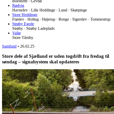
Boestofte · Gevnø
Rødvig
Havnelev · Lille Heddinge · Lund · Skørpinge
Store Heddinge
Frøslev · Holtug · Højerup · Renge · Sigerslev · Tommestrup
Strøby Egede
Strøby · Strøby Ladeplads
Vallø
Store Tårnby
Samfund
•
26.02.25
Store dele af Sjælland er uden togdrift fra fredag til
søndag – signalsystem skal opdateres