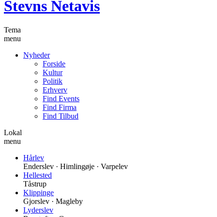
Stevns Netavis
Tema
menu
Nyheder
Forside
Kultur
Politik
Erhverv
Find Events
Find Firma
Find Tilbud
Lokal
menu
Hårlev
Enderslev · Himlingøje · Varpelev
Hellested
Tåstrup
Klippinge
Gjorslev · Magleby
Lyderslev