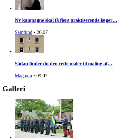
Ny kampagne skal få flere praktiserende læger…
Samfund
•
20.07
Sådan finder du den rette maler til maling af…
Magaxin
•
09.07
Galleri