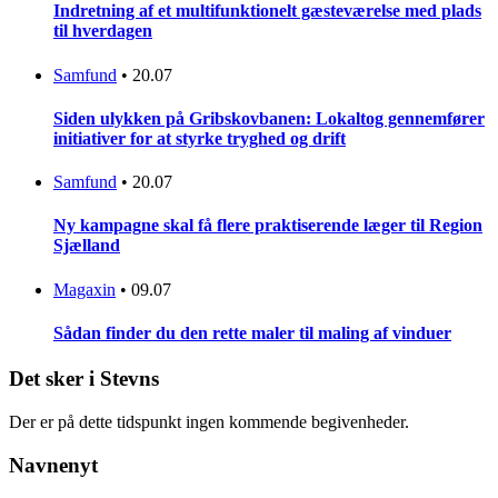
Indretning af et multifunktionelt gæsteværelse med plads
til hverdagen
Samfund
•
20.07
Siden ulykken på Gribskovbanen: Lokaltog gennemfører
initiativer for at styrke tryghed og drift
Samfund
•
20.07
Ny kampagne skal få flere praktiserende læger til Region
Sjælland
Magaxin
•
09.07
Sådan finder du den rette maler til maling af vinduer
Det sker i Stevns
Der er på dette tidspunkt ingen kommende begivenheder.
Navnenyt