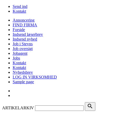
Send ind
Kontakt
Annoncering
FIND FIRMA
Forside
Indsend læserbrev
Indsend nyhed
Job i Stevns
Job oversigt
Jobagent
Jobs
Kontakt
Kontakt
Nyhedsbrev
LOG IN VIRKSOMHED
Sample page
search
ARTIKELARKIV