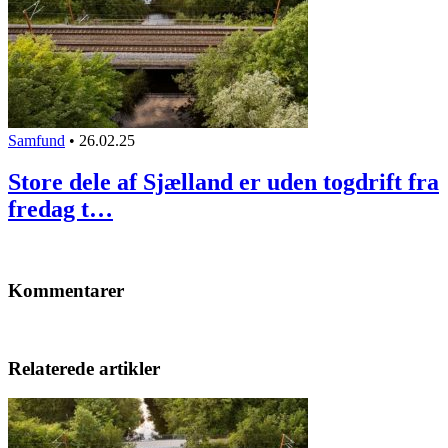
Samfund
•
26.02.25
Store dele af Sjælland er uden togdrift fra
fredag t…
Kommentarer
Relaterede artikler